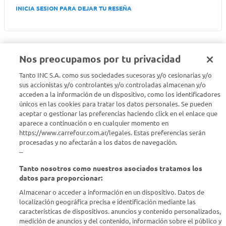
INICIA SESION PARA DEJAR TU RESEÑA
Nos preocupamos por tu privacidad
Tanto INC S.A. como sus sociedades sucesoras y/o cesionarias y/o
Seguinos en :
sus accionistas y/o controlantes y/o controladas almacenan y/o
acceden a la información de un dispositivo, como los identificadores
Estamos para ayudarte
únicos en las cookies para tratar los datos personales. Se pueden
aceptar o gestionar las preferencias haciendo click en el enlace que
aparece a continuación o en cualquier momento en
¿Tenés una consulta? Comunicate con nosotros
acá
https://www.carrefour.com.ar/legales. Estas preferencias serán
procesadas y no afectarán a los datos de navegación.
Descubrí Carrefour
--
Tanto nosotros como nuestros asociados tratamos los
Conocenos
datos para proporcionar:
Almacenar o acceder a información en un dispositivo. Datos de
localización geográfica precisa e identificación mediante las
Info útil
características de dispositivos. anuncios y contenido personalizados,
medición de anuncios y del contenido, información sobre el público y