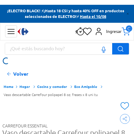
Términos más buscados
¡ELECTRO BLACK! ⚡¡Hasta 18 CSI y hasta 40% OFF en productos
seleccionados de ELECTRO!⚡
Hasta el 10/08
Yerba
Cerveza
Ingresar
Doves
¿Qué estás buscando hoy?
Jabon Tocador
Términos más buscados
Volver
Yerba
Cerveza
Hogar
Cocina y comedor
Eco Amigable
Vaso descartable Carrefour polipapel 8 oz. frases x 8 uni tu
Doves
Jabon Tocador
CARREFOUR ESSENTIAL
Vaso descartable Carrefour polipapel 8