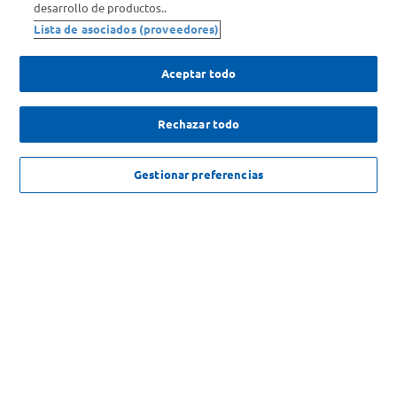
desarrollo de productos..
Comprá Online
Lista de asociados (proveedores)
Enterate de nuestras ofertas
Aceptar todo
Dejanos tu mail para recibir todas las ofertas y promociones antes
que nadie.
Rechazar todo
Provincia
NO DISPONIBLE
Gestionar preferencias
ENVIAR
SOLICITUD DE ARREPENTIMIENTO
Copyright 2026 ©Carrefour. Todos los derechos reservados |
Términos y
Condiciones del Servicio
| Defensa de las y los Consumidores para
reclamos
ingrese aqui
.