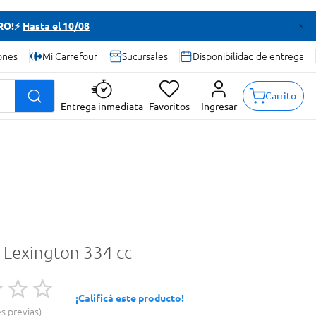
TRO!⚡
Hasta el 10/08
ones
Mi Carrefour
Sucursales
Disponibilidad de entrega
Carrito
Entrega inmediata
Favoritos
Ingresar
o Lexington 334 cc
¡Calificá este producto!
es previas