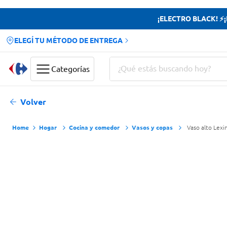
¡ELECTRO BLACK! ⚡¡H
ELEGÍ TU MÉTODO DE ENTREGA
¿Qué estás buscando hoy?
Categorías
Términos más buscados
Volver
Yerba
Hogar
Cocina y comedor
Vasos y copas
Vaso alto Lexi
Cerveza
Doves
Papas Fritas