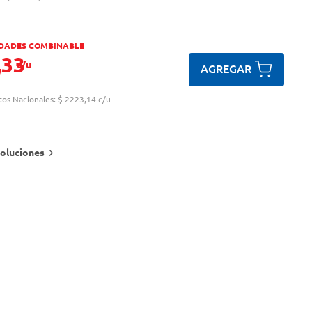
IDADES COMBINABLE
,
33
c/u
AGREGAR
tos Nacionales:
$ 2223,14 c/u
oluciones