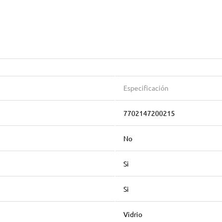
Especificación
7702147200215
No
Si
Si
Vidrio