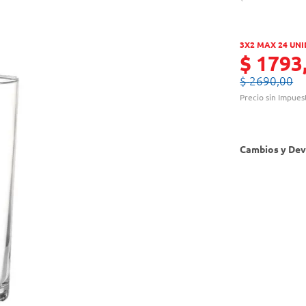
3X2 MAX 24 UN
$
1793
$
2690
,
00
Precio sin Impues
Cambios y Dev