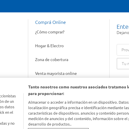
Comprá Online
Ente
¿Cómo comprar?
Dejanos
Hogar & Electro
Prov
Zona de cobertura
Venta mayorista online
Tanto nosotros como nuestros asociados tratamos l
Gift cards empresariales
para proporcionar:
ccionistas
ón de un
Almacenar o acceder a información en un dispositivo. Datos
los datos
localización geográfica precisa e identificación mediante la
ck en el
características de dispositivos. anuncios y contenido person
medición de anuncios y del contenido, información sobre el 
adas y no
desarrollo de productos..