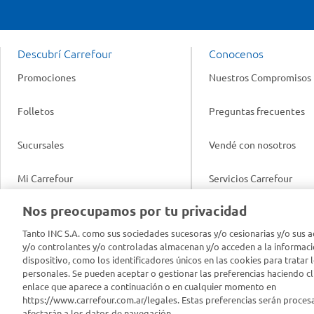
Descubrí Carrefour
Conocenos
Promociones
Nuestros Compromisos
Folletos
Preguntas frecuentes
Sucursales
Vendé con nosotros
Mi Carrefour
Servicios Carrefour
Info útil
Nos preocupamos por tu privacidad
Productos Carrefour
Legales
Tanto INC S.A. como sus sociedades sucesoras y/o cesionarias y/o sus a
Tarjeta Mi Carrefour
y/o controlantes y/o controladas almacenan y/o acceden a la informaci
Tasas de interés
dispositivo, como los identificadores únicos en las cookies para tratar 
personales. Se pueden aceptar o gestionar las preferencias haciendo cli
Panel Carrefour
enlace que aparece a continuación o en cualquier momento en
Contacto
https://www.carrefour.com.ar/legales. Estas preferencias serán proces
Puntos Verdes
afectarán a los datos de navegación.