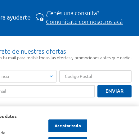
¿Tenés una consulta?
ra ayudarte
Comunicate con nosotros acá
rate de nuestras ofertas
 tu mail para recibir todas las ofertas y promociones antes que nadie.
incia
ENVIAR
os datos
Aceptar todo
 de
s