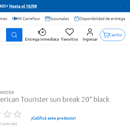
TRO!⚡
Hasta el 10/08
ones
Mi Carrefour
Sucursales
Disponibilidad de entrega
Carrito
Entrega inmediata
Favoritos
Ingresar
RISTER
erican Tourister sun break 20" black
¡Calificá este producto!
es previas