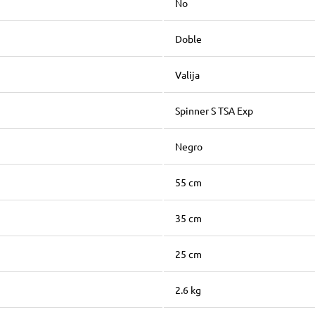
No
Doble
Valija
Spinner S TSA Exp
Negro
55 cm
35 cm
25 cm
2.6 kg