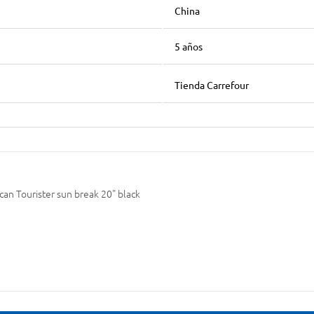
China
5 años
Tienda Carrefour
can Tourister sun break 20" black