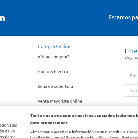
Estamos pa
Comprá Online
Ente
¿Cómo comprar?
Dejanos
Hogar & Electro
Prov
Zona de cobertura
Venta mayorista online
Tanto nosotros como nuestros asociados tratamos l
Gift cards empresariales
para proporcionar:
ccionistas
ón de un
Almacenar o acceder a información en un dispositivo. Datos
los datos
localización geográfica precisa e identificación mediante la