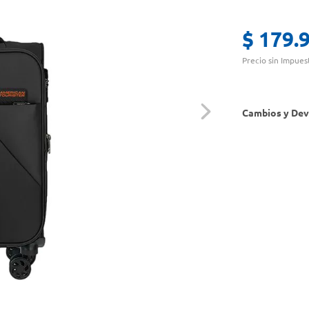
$
179
.
Precio sin Impues
Cambios y Dev