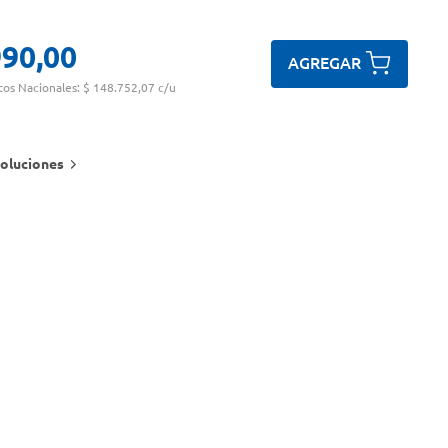
990
,
00
AGREGAR
tos Nacionales:
$ 148.752,07 c/u
oluciones