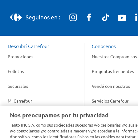
Seguinos en :
Descubrí Carrefour
Conocenos
Promociones
Nuestros Compromisos
Folletos
Preguntas frecuentes
Sucursales
Vendé con nosotros
Mi Carrefour
Servicios Carrefour
Info útil
Nos preocupamos por tu privacidad
Productos Carrefour
Legales
Tanto INC S.A. como sus sociedades sucesoras y/o cesionarias y/o sus a
Tarjeta Mi Carrefour
y/o controlantes y/o controladas almacenan y/o acceden a la informaci
Tasas de interés
dispositivo, como los identificadores únicos en las cookies para tratar 