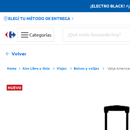
¡ELECTRO BLACK! ⚡¡H
ELEGÍ TU MÉTODO DE ENTREGA
¿Qué estás buscando hoy?
Categorías
Términos más buscados
Volver
Yerba
Aire Libre y Ocio
Viajes
Bolsos y valijas
Valija America
Cerveza
Doves
NUEVO
Jabon Tocador