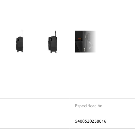
Especificación
5400520258816