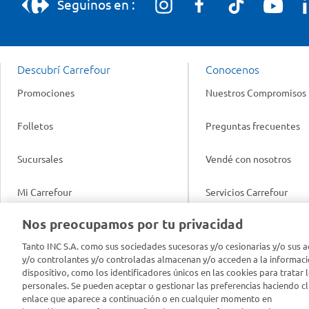
Seguinos en :
Descubrí Carrefour
Conocenos
Promociones
Nuestros Compromisos
Folletos
Preguntas frecuentes
Sucursales
Vendé con nosotros
Mi Carrefour
Servicios Carrefour
Info útil
Nos preocupamos por tu privacidad
Productos Carrefour
Legales
Tanto INC S.A. como sus sociedades sucesoras y/o cesionarias y/o sus a
Tarjeta Mi Carrefour
y/o controlantes y/o controladas almacenan y/o acceden a la informaci
Tasas de interés
dispositivo, como los identificadores únicos en las cookies para tratar 
personales. Se pueden aceptar o gestionar las preferencias haciendo cli
Panel Carrefour
enlace que aparece a continuación o en cualquier momento en
Contacto