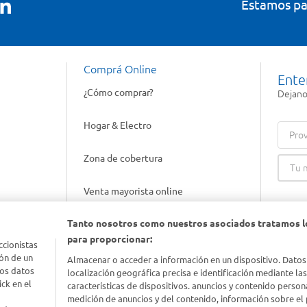
Estamos pa
Comprá Online
Ente
¿Cómo comprar?
Dejanos
Hogar & Electro
Prov
Zona de cobertura
Venta mayorista online
Tanto nosotros como nuestros asociados tratamos l
Gift cards empresariales
para proporcionar:
ccionistas
ón de un
Almacenar o acceder a información en un dispositivo. Datos
los datos
localización geográfica precisa e identificación mediante la
ck en el
características de dispositivos. anuncios y contenido person
medición de anuncios y del contenido, información sobre el 