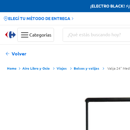
¡ELECTRO BLACK! ⚡¡H
ELEGÍ TU MÉTODO DE ENTREGA
¿Qué estás buscando hoy?
Categorías
Términos más buscados
Volver
Yerba
Aire Libre y Ocio
Viajes
Bolsos y valijas
Valija 24" Me
Cerveza
Doves
Papas Fritas