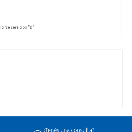
tirse será tipo "B"
¿Tenés una consulta?