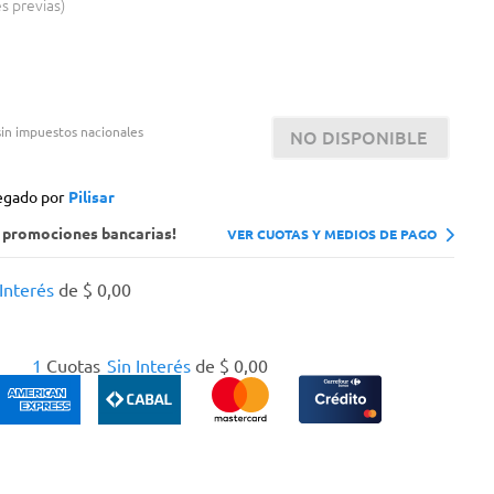
es previas
in impuestos nacionales
NO DISPONIBLE
egado por
Pilisar
s promociones bancarias!
VER CUOTAS Y MEDIOS DE PAGO
 Interés
de
$
0
,
00
1
Cuotas
Sin Interés
de
$
0
,
00