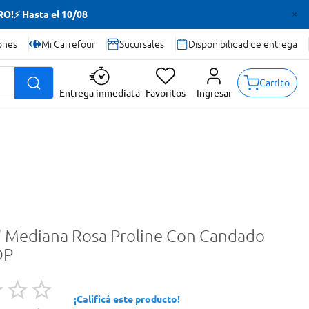
TRO!⚡
Hasta el 10/08
ones
Mi Carrefour
Sucursales
Disponibilidad de entrega
Carrito
Entrega inmediata
Favoritos
Ingresar
4" Mediana Rosa Proline Con Candado
DP
¡Calificá este producto!