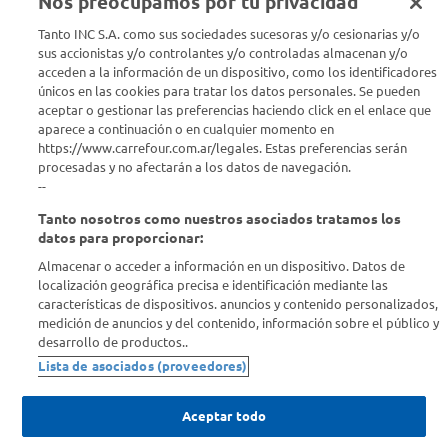
Nos preocupamos por tu privacidad
Tanto INC S.A. como sus sociedades sucesoras y/o cesionarias y/o
Seguinos en :
sus accionistas y/o controlantes y/o controladas almacenan y/o
acceden a la información de un dispositivo, como los identificadores
Estamos para ayudarte
únicos en las cookies para tratar los datos personales. Se pueden
aceptar o gestionar las preferencias haciendo click en el enlace que
aparece a continuación o en cualquier momento en
¿Tenés una consulta? Comunicate con nosotros
acá
https://www.carrefour.com.ar/legales. Estas preferencias serán
procesadas y no afectarán a los datos de navegación.
Descubrí Carrefour
--
Tanto nosotros como nuestros asociados tratamos los
Conocenos
datos para proporcionar:
Almacenar o acceder a información en un dispositivo. Datos de
localización geográfica precisa e identificación mediante las
Info útil
características de dispositivos. anuncios y contenido personalizados,
medición de anuncios y del contenido, información sobre el público y
desarrollo de productos..
Comprá Online
Lista de asociados (proveedores)
Enterate de nuestras ofertas
Aceptar todo
Dejanos tu mail para recibir todas las ofertas y promociones antes
que nadie.