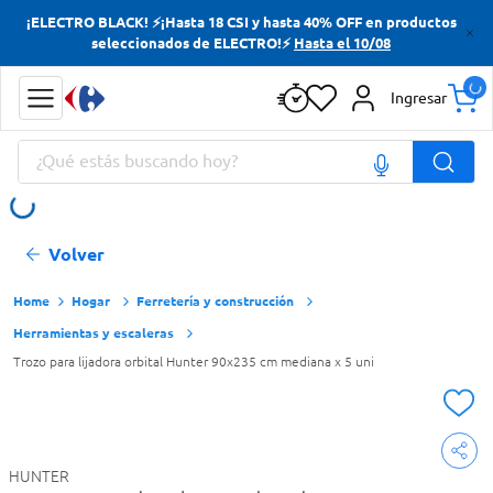
¡ELECTRO BLACK! ⚡¡Hasta 18 CSI y hasta 40% OFF en productos
Términos más buscados
seleccionados de ELECTRO!⚡
Hasta el 10/08
Yerba
Ingresar
Cerveza
¿Qué estás buscando hoy?
Papas Fritas
Doves
Términos más buscados
Volver
Yerba
Cerveza
Hogar
Ferretería y construcción
Herramientas y escaleras
Papas Fritas
Trozo para lijadora orbital Hunter 90x235 cm mediana x 5 uni
Doves
HUNTER