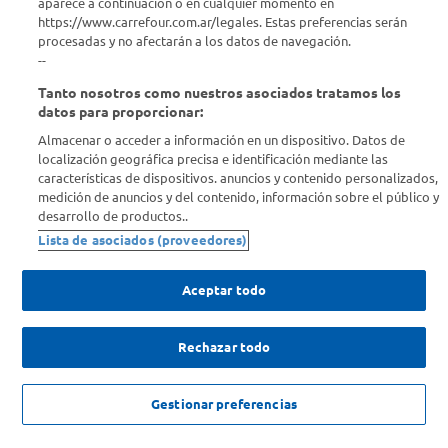
aparece a continuación o en cualquier momento en
https://www.carrefour.com.ar/legales. Estas preferencias serán
Descubrí Carrefour
procesadas y no afectarán a los datos de navegación.
--
Tanto nosotros como nuestros asociados tratamos los
Conocenos
datos para proporcionar:
Almacenar o acceder a información en un dispositivo. Datos de
Info útil
localización geográfica precisa e identificación mediante las
características de dispositivos. anuncios y contenido personalizados,
medición de anuncios y del contenido, información sobre el público y
Comprá Online
desarrollo de productos..
Lista de asociados (proveedores)
Enterate de nuestras ofertas
Dejanos tu mail para recibir todas las ofertas y promociones antes
Aceptar todo
que nadie.
Rechazar todo
Provincia
ENVIAR
NO DISPONIBLE
Gestionar preferencias