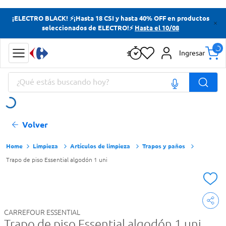
Términos más buscados
¡ELECTRO BLACK! ⚡¡Hasta 18 CSI y hasta 40% OFF en productos
seleccionados de ELECTRO!⚡
Hasta el 10/08
Yerba
Cerveza
Ingresar
Doves
¿Qué estás buscando hoy?
Papas Fritas
Términos más buscados
Volver
Yerba
Cerveza
Limpieza
Artículos de limpieza
Trapos y paños
Trapo de piso Essential algodón 1 uni
Doves
Papas Fritas
CARREFOUR ESSENTIAL
Trapo de piso Essential algodón 1 uni