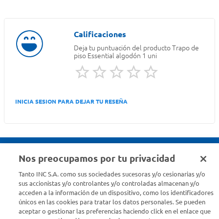
Deja tu puntuación del producto
Trapo de
piso Essential algodón 1 uni
INICIA SESION PARA DEJAR TU RESEÑA
Nos preocupamos por tu privacidad
Seguinos en :
Tanto INC S.A. como sus sociedades sucesoras y/o cesionarias y/o
sus accionistas y/o controlantes y/o controladas almacenan y/o
acceden a la información de un dispositivo, como los identificadores
Estamos para ayudarte
únicos en las cookies para tratar los datos personales. Se pueden
aceptar o gestionar las preferencias haciendo click en el enlace que
¿Tenés una consulta? Comunicate con nosotros
acá