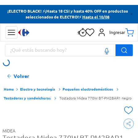
Términos más buscados
¡ELECTRO BLACK! ⚡¡Hasta 18 CSI y hasta 40% OFF en productos
seleccionados de ELECTRO!⚡
Hasta el 10/08
Yerba
Cerveza
Ingresar
Doves
¿Qué estás buscando hoy?
Jabon Tocador
Términos más buscados
Volver
Yerba
Cerveza
Electro y tecnología
Pequeños electrodomésticos
Tostadoras y sandwicheras
Tostadora Midea 770W BT-PM2BAR1 negro
Doves
Jabon Tocador
MIDEA