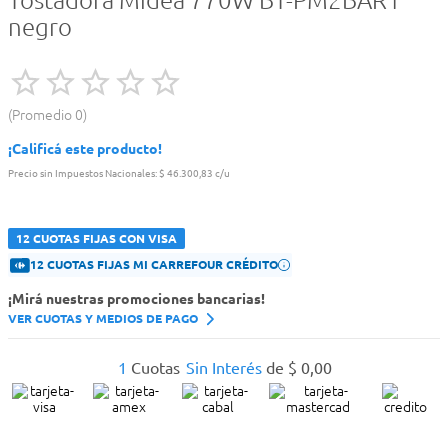
Tostadora Midea 770W BT-PM2BAR1
negro
Promedio
0
¡Calificá este producto!
Precio sin Impuestos Nacionales:
$ 46.300,83 c/u
12 CUOTAS FIJAS CON VISA
12 CUOTAS FIJAS MI CARREFOUR CRÉDITO
¡Mirá nuestras promociones bancarias!
VER CUOTAS Y MEDIOS DE PAGO
1
Cuotas
Sin Interés
de
$
0
,
00