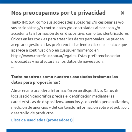
Nos preocupamos por tu privacidad
Seguinos en :
Tanto INC S.A. como sus sociedades sucesoras y/o cesionarias y/o
sus accionistas y/o controlantes y/o controladas almacenan y/o
acceden a la información de un dispositivo, como los identificadores
Estamos para ayudarte
únicos en las cookies para tratar los datos personales. Se pueden
aceptar o gestionar las preferencias haciendo click en el enlace que
¿Tenés una consulta? Comunicate con nosotros
acá
aparece a continuación o en cualquier momento en
https://www.carrefour.com.ar/legales. Estas preferencias serán
Descubrí Carrefour
procesadas y no afectarán a los datos de navegación.
--
Tanto nosotros como nuestros asociados tratamos los
Conocenos
datos para proporcionar:
Almacenar o acceder a información en un dispositivo. Datos de
Info útil
localización geográfica precisa e identificación mediante las
características de dispositivos. anuncios y contenido personalizados,
medición de anuncios y del contenido, información sobre el público y
Comprá Online
desarrollo de productos..
Lista de asociados (proveedores)
Enterate de nuestras ofertas