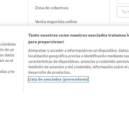
Zona de cobertura
Venta mayorista online
Tanto nosotros como nuestros asociados tratamos l
Gift cards empresariales
para proporcionar:
ccionistas
ón de un
Almacenar o acceder a información en un dispositivo. Datos
los datos
localización geográfica precisa e identificación mediante la
ck en el
características de dispositivos. anuncios y contenido person
medición de anuncios y del contenido, información sobre el 
adas y no
desarrollo de productos..
Lista de asociados (proveedores)
nimal
idad