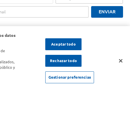
ENVIAR
os datos
Aceptar todo
 de
s
Rechazar todo
alizados,
público y
Gestionar preferencias
SOLICITUD DE ARREPENTIMIENTO