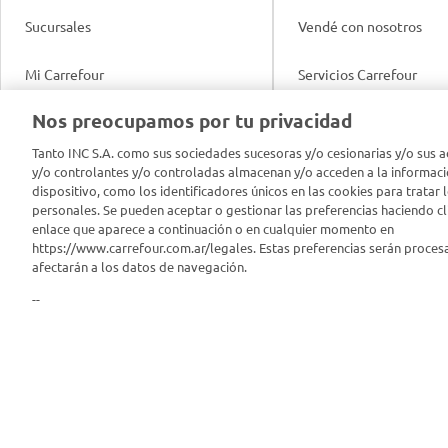
Sucursales
Vendé con nosotros
Mi Carrefour
Servicios Carrefour
Info útil
Nos preocupamos por tu privacidad
Productos Carrefour
Legales
Tanto INC S.A. como sus sociedades sucesoras y/o cesionarias y/o sus a
Tarjeta Mi Carrefour
y/o controlantes y/o controladas almacenan y/o acceden a la informaci
Tasas de interés
dispositivo, como los identificadores únicos en las cookies para tratar 
personales. Se pueden aceptar o gestionar las preferencias haciendo cli
Panel Carrefour
enlace que aparece a continuación o en cualquier momento en
Contacto
https://www.carrefour.com.ar/legales. Estas preferencias serán proces
Puntos Verdes
afectarán a los datos de navegación.
Acuerdo con Acyma
--
App Carrefour
Política de Bienestar A
Comprometidos Carrefour
Reporte de Sustentabil