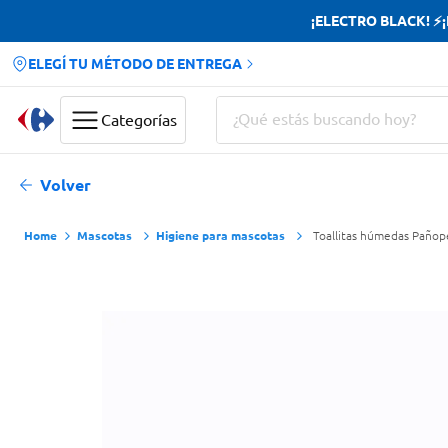
¡ELECTRO BLACK! ⚡¡H
ELEGÍ TU MÉTODO DE ENTREGA
¿Qué estás buscando hoy?
Categorías
Términos más buscados
Volver
Yerba
Mascotas
Higiene para mascotas
Toallitas húmedas Pañope
Cerveza
Doves
Papas Fritas