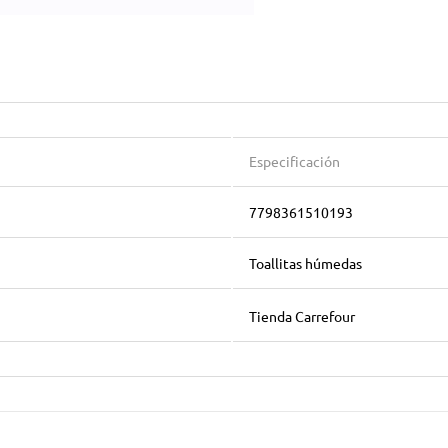
Especificación
7798361510193
Toallitas húmedas
Tienda Carrefour