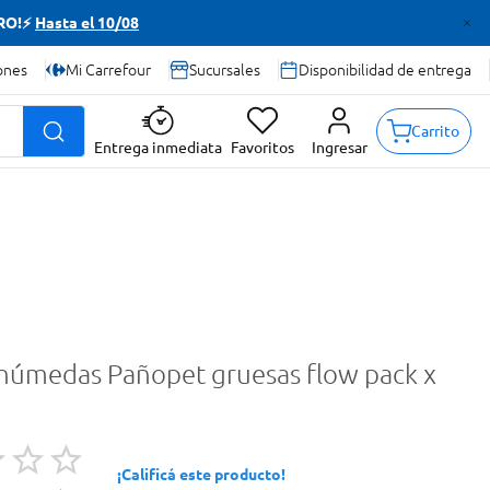
TRO!⚡
Hasta el 10/08
ones
Mi Carrefour
Sucursales
Disponibilidad de entrega
Carrito
Entrega inmediata
Favoritos
Ingresar
s húmedas Pañopet gruesas flow pack x
¡Calificá este producto!