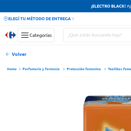
¡ELECTRO BLACK! ⚡¡H
ELEGÍ TU MÉTODO DE ENTREGA
¿Qué estás buscando hoy?
Categorías
Términos más buscados
Volver
Yerba
Perfumería y farmacia
Protección femenina
Toallitas fem
Cerveza
Papas Fritas
Jabon Tocador