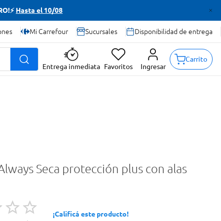
TRO!⚡
Hasta el 10/08
ones
Mi Carrefour
Sucursales
Disponibilidad de entrega
Carrito
Entrega inmediata
Favoritos
Ingresar
 Always Seca protección plus con alas
¡Calificá este producto!