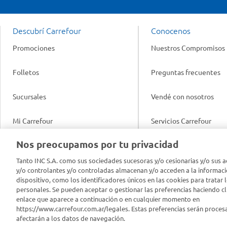
Descubrí Carrefour
Conocenos
Promociones
Nuestros Compromisos
Folletos
Preguntas frecuentes
Sucursales
Vendé con nosotros
Mi Carrefour
Servicios Carrefour
Info útil
Nos preocupamos por tu privacidad
Productos Carrefour
Legales
Tanto INC S.A. como sus sociedades sucesoras y/o cesionarias y/o sus a
Tarjeta Mi Carrefour
y/o controlantes y/o controladas almacenan y/o acceden a la informaci
Tasas de interés
dispositivo, como los identificadores únicos en las cookies para tratar 
personales. Se pueden aceptar o gestionar las preferencias haciendo cli
Panel Carrefour
enlace que aparece a continuación o en cualquier momento en
Contacto
https://www.carrefour.com.ar/legales. Estas preferencias serán proces
Puntos Verdes
afectarán a los datos de navegación.