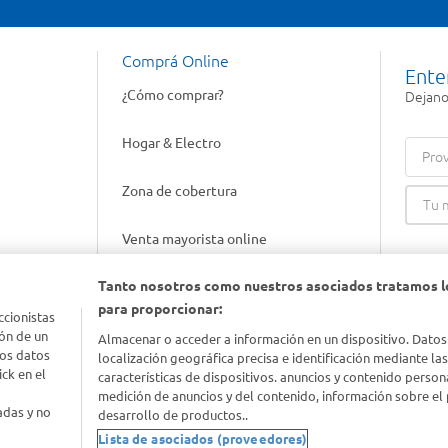
Comprá Online
Ente
¿Cómo comprar?
Dejanos
Hogar & Electro
Prov
Zona de cobertura
Venta mayorista online
Tanto nosotros como nuestros asociados tratamos l
Gift cards empresariales
para proporcionar:
ccionistas
ón de un
Almacenar o acceder a información en un dispositivo. Datos
los datos
localización geográfica precisa e identificación mediante la
ck en el
características de dispositivos. anuncios y contenido person
medición de anuncios y del contenido, información sobre el 
adas y no
desarrollo de productos..
Lista de asociados (proveedores)