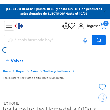
Términos más buscados
¡ELECTRO BLACK! ⚡¡Hasta 18 CSI y hasta 40% OFF en productos
seleccionados de ELECTRO!⚡
Hasta el 10/08
Yerba
Cerveza
Ingresar
Doves
¿Qué estás buscando hoy?
Jabon Tocador
Términos más buscados
Volver
Yerba
Cerveza
Hogar
Baño
Toallas y toallones
Toalla rostro Tex Home delta 400grs 50x80cm
Doves
Jabon Tocador
TEX HOME
Toalla rostro Tex Home delta 400grs