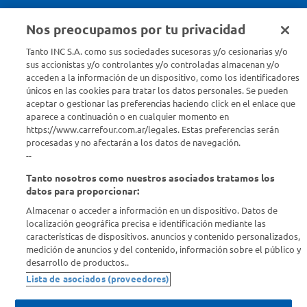
Nos preocupamos por tu privacidad
Seguinos en :
Tanto INC S.A. como sus sociedades sucesoras y/o cesionarias y/o
sus accionistas y/o controlantes y/o controladas almacenan y/o
acceden a la información de un dispositivo, como los identificadores
Estamos para ayudarte
únicos en las cookies para tratar los datos personales. Se pueden
aceptar o gestionar las preferencias haciendo click en el enlace que
¿Tenés una consulta? Comunicate con nosotros
acá
aparece a continuación o en cualquier momento en
https://www.carrefour.com.ar/legales. Estas preferencias serán
Descubrí Carrefour
procesadas y no afectarán a los datos de navegación.
--
Tanto nosotros como nuestros asociados tratamos los
Conocenos
datos para proporcionar:
Almacenar o acceder a información en un dispositivo. Datos de
Info útil
localización geográfica precisa e identificación mediante las
características de dispositivos. anuncios y contenido personalizados,
medición de anuncios y del contenido, información sobre el público y
Comprá Online
desarrollo de productos..
Lista de asociados (proveedores)
Enterate de nuestras ofertas