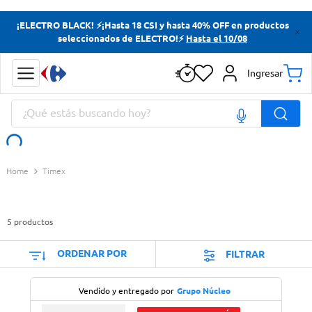
Términos más buscados
¡ELECTRO BLACK! ⚡¡Hasta 18 CSI y hasta 40% OFF en productos
seleccionados de ELECTRO!⚡
Hasta el 10/08
Yerba
Cerveza
Ingresar
Doves
¿Qué estás buscando hoy?
Papas Fritas
Términos más buscados
Timex
Yerba
Cerveza
5
productos
Doves
Papas Fritas
ORDENAR POR
FILTRAR
Vendido y entregado por
Grupo Núcleo