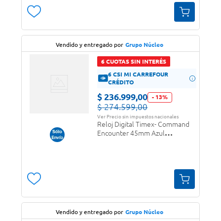
Vendido y entregado por
Grupo Núcleo
6 CUOTAS SIN INTERÉS
6 CSI MI CARREFOUR
CRÉDITO
$
236
.
999
,
00
-
13
%
$
274
.
599
,
00
Ver Precio sin impuestos nacionales
Reloj Digital Timex- Command
Encounter 45mm Azul
(Tw2v59900) (Rtx0600)
Vendido y entregado por
Grupo Núcleo