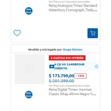
Ver Precio sin impuestos nacionales
Reloj Analogico Timex Standard
Waterbury Cronograph, Todo
Negro (Rtx0671) (Tw2v71900)
Vendido y entregado por
Grupo Núcleo
6 CUOTAS SIN INTERÉS
6 CSI MI CARREFOUR
CRÉDITO
$
173
.
799
,
00
-
13
%
$
201
.
399
,
00
Ver Precio sin impuestos nacionales
Reloj Digital Timex- Ironman
Classic 30lap 40mm Negro Y
Verde (Tw5m59000) (Rtx0618)