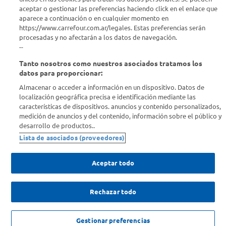
Info útil
aceptar o gestionar las preferencias haciendo click en el enlace que
aparece a continuación o en cualquier momento en
Comprá Online
https://www.carrefour.com.ar/legales. Estas preferencias serán
procesadas y no afectarán a los datos de navegación.
--
Enterate de nuestras ofertas
Tanto nosotros como nuestros asociados tratamos los
Dejanos tu mail para recibir todas las ofertas y promociones antes
datos para proporcionar:
que nadie.
Almacenar o acceder a información en un dispositivo. Datos de
localización geográfica precisa e identificación mediante las
Provincia
características de dispositivos. anuncios y contenido personalizados,
medición de anuncios y del contenido, información sobre el público y
desarrollo de productos..
ENVIAR
Lista de asociados (proveedores)
Aceptar todo
Rechazar todo
SOLICITUD DE ARREPENTIMIENTO
Gestionar preferencias
Copyright 2026 ©Carrefour. Todos los derechos reservados |
Términos y