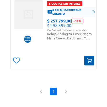
6 CUOTAS SIN INTERÉS
6 CSI MI CARREFOUR
CRÉDITO
$
257
.
799
,
00
-
13
%
$
298
.
599
,
00
Ver Precio sin impuestos nacionales
Relojo Analogico Timex Negro
Malla Cuero , Det Blanco Y
Plateado (Rtx0629)
(Tw2u12900)
1