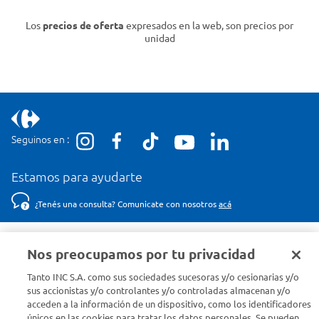
Los
precios de oferta
expresados en la web, son precios por
unidad
Seguinos en :
Estamos para ayudarte
¿Tenés una consulta? Comunicate con nosotros
acá
Descubrí Carrefour
Nos preocupamos por tu privacidad
Tanto INC S.A. como sus sociedades sucesoras y/o cesionarias y/o
Conocenos
sus accionistas y/o controlantes y/o controladas almacenan y/o
acceden a la información de un dispositivo, como los identificadores
únicos en las cookies para tratar los datos personales. Se pueden