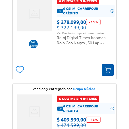
6 CUOTAS SIN INTERÉS
6 CSI MI CARREFOUR
CRÉDITO
$
278
.
099
,
00
-
13
%
$
322
.
199
,
00
Ver Precio sin impuestos nacionales
Reloj Digital Timex Ironman,
Rojo Con Negro , 50 Lap
(Rtx0661) (Tw5m57900)
Vendido y entregado por
Grupo Núcleo
6 CUOTAS SIN INTERÉS
6 CSI MI CARREFOUR
CRÉDITO
$
409
.
599
,
00
-
13
%
$
474
.
599
,
00