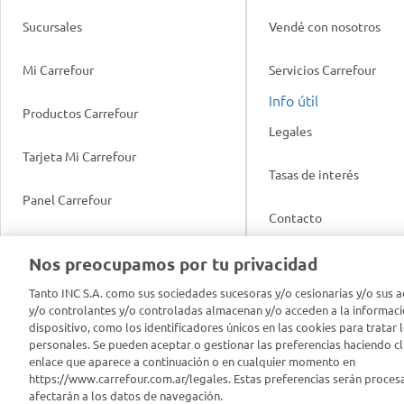
Sucursales
Vendé con nosotros
Mi Carrefour
Servicios Carrefour
Info útil
Productos Carrefour
Legales
Tarjeta Mi Carrefour
Tasas de interés
Panel Carrefour
Contacto
Puntos Verdes
Nos preocupamos por tu privacidad
Acuerdo con Acyma
App Carrefour
Tanto INC S.A. como sus sociedades sucesoras y/o cesionarias y/o sus a
Política de Bienestar A
y/o controlantes y/o controladas almacenan y/o acceden a la informaci
dispositivo, como los identificadores únicos en las cookies para tratar 
Comprometidos Carrefour
personales. Se pueden aceptar o gestionar las preferencias haciendo cli
Reporte de Sustentabil
enlace que aparece a continuación o en cualquier momento en
https://www.carrefour.com.ar/legales. Estas preferencias serán proces
afectarán a los datos de navegación.