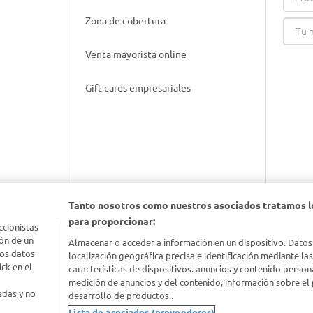
Zona de cobertura
Venta mayorista online
Gift cards empresariales
Tanto nosotros como nuestros asociados tratamos l
para proporcionar:
ccionistas
nimal
ón de un
Almacenar o acceder a información en un dispositivo. Datos
los datos
localización geográfica precisa e identificación mediante la
ck en el
características de dispositivos. anuncios y contenido person
idad
medición de anuncios y del contenido, información sobre el 
adas y no
desarrollo de productos..
Lista de asociados (proveedores)