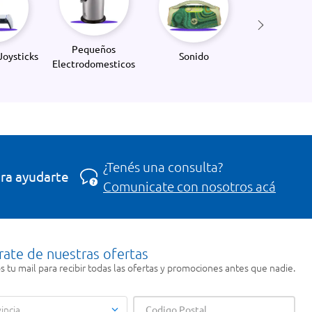
Pequeños
Joysticks
Sonido
Electrodomesticos
¿Tenés una consulta?
ra ayudarte
Comunicate con nosotros acá
rate de nuestras ofertas
 tu mail para recibir todas las ofertas y promociones antes que nadie.
incia