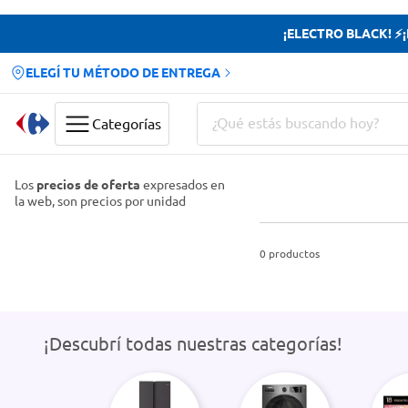
¡ELECTRO BLACK! ⚡¡H
ELEGÍ TU MÉTODO DE ENTREGA
¿Qué estás buscando hoy?
Categorías
Términos más buscados
Los
precios de oferta
expresados en
la web, son precios por unidad
Yerba
Cerveza
0
productos
Papas Fritas
Doves
¡Descubrí todas nuestras categorías!