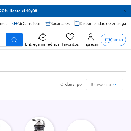
TRO!⚡
Hasta el 10/08
ones
Mi Carrefour
Sucursales
Disponibilidad de entrega
Carrito
Entrega inmediata
Favoritos
Ingresar
Relevancia