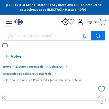
¡ELECTRO BLACK! ⚡¡Hasta 18 CSI y hasta 40% OFF en productos
Términos más buscados
seleccionados de ELECTRO!⚡
Hasta el 10/08
Yerba
Ingresar
Cerveza
¿Qué estás buscando hoy?
Doves
Jabon Tocador
Términos más buscados
Volver
Yerba
Cerveza
Electro y tecnología
Celulares
Accesorios de celulares y telefonía
Doves
Teléfono De Línea Fijo Para Pared Y Mesa Con Cable Dehuka
Jabon Tocador