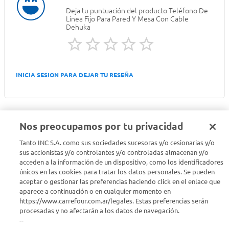
Deja tu puntuación del producto
Teléfono De
Línea Fijo Para Pared Y Mesa Con Cable
Dehuka
INICIA SESION PARA DEJAR TU RESEÑA
Nos preocupamos por tu privacidad
Tanto INC S.A. como sus sociedades sucesoras y/o cesionarias y/o
Seguinos en :
sus accionistas y/o controlantes y/o controladas almacenan y/o
acceden a la información de un dispositivo, como los identificadores
Estamos para ayudarte
únicos en las cookies para tratar los datos personales. Se pueden
aceptar o gestionar las preferencias haciendo click en el enlace que
aparece a continuación o en cualquier momento en
¿Tenés una consulta? Comunicate con nosotros
acá
https://www.carrefour.com.ar/legales. Estas preferencias serán
procesadas y no afectarán a los datos de navegación.
Descubrí Carrefour
--