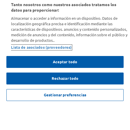
Tanto nosotros como nuestros asociados tratamos los
Conocenos
datos para proporcionar:
Almacenar o acceder a información en un dispositivo. Datos de
localización geográfica precisa e identificación mediante las
Info útil
características de dispositivos. anuncios y contenido personalizados,
medición de anuncios y del contenido, información sobre el público y
desarrollo de productos..
Comprá Online
Lista de asociados (proveedores)
Enterate de nuestras ofertas
Aceptar todo
Dejanos tu mail para recibir todas las ofertas y promociones antes
que nadie.
Rechazar todo
Provincia
NO DISPONIBLE
Gestionar preferencias
ENVIAR