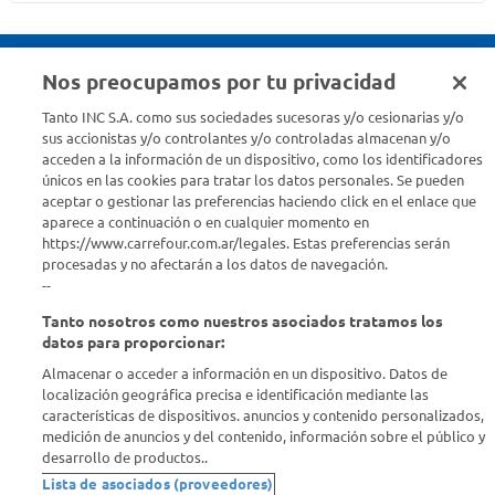
Nos preocupamos por tu privacidad
Seguinos en :
Tanto INC S.A. como sus sociedades sucesoras y/o cesionarias y/o
sus accionistas y/o controlantes y/o controladas almacenan y/o
acceden a la información de un dispositivo, como los identificadores
Estamos para ayudarte
únicos en las cookies para tratar los datos personales. Se pueden
aceptar o gestionar las preferencias haciendo click en el enlace que
¿Tenés una consulta? Comunicate con nosotros
acá
aparece a continuación o en cualquier momento en
https://www.carrefour.com.ar/legales. Estas preferencias serán
Descubrí Carrefour
procesadas y no afectarán a los datos de navegación.
--
Tanto nosotros como nuestros asociados tratamos los
Conocenos
datos para proporcionar:
Almacenar o acceder a información en un dispositivo. Datos de
Info útil
localización geográfica precisa e identificación mediante las
características de dispositivos. anuncios y contenido personalizados,
medición de anuncios y del contenido, información sobre el público y
Comprá Online
desarrollo de productos..
Lista de asociados (proveedores)