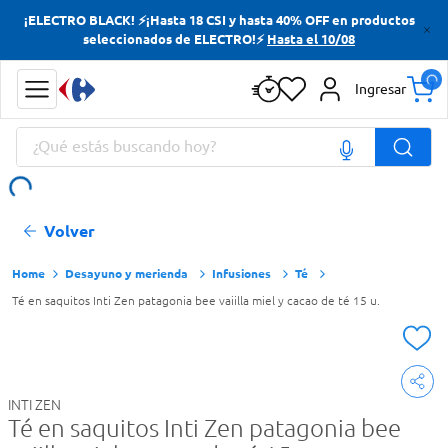
¡ELECTRO BLACK! ⚡¡Hasta 18 CSI y hasta 40% OFF en productos
Términos más buscados
seleccionados de ELECTRO!⚡
Hasta el 10/08
Yerba
Ingresar
Cerveza
¿Qué estás buscando hoy?
Doves
Papas Fritas
Términos más buscados
Volver
Yerba
Cerveza
Desayuno y merienda
Infusiones
Té
Té en saquitos Inti Zen patagonia bee vaiilla miel y cacao de té 15 u.
Doves
Papas Fritas
INTI ZEN
Té en saquitos Inti Zen patagonia bee