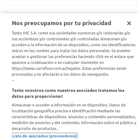
Nos preocupamos por tu privacidad
Tanto INC S.A. como sus sociedades sucesoras y/o cesionarias y/o
Seguinos en :
sus accionistas y/o controlantes y/o controladas almacenan y/o
acceden a la información de un dispositivo, como los identificadores
Estamos para ayudarte
únicos en las cookies para tratar los datos personales. Se pueden
aceptar o gestionar las preferencias haciendo click en el enlace que
aparece a continuación o en cualquier momento en
¿Tenés una consulta? Comunicate con nosotros
acá
https://www.carrefour.com.ar/legales. Estas preferencias serán
procesadas y no afectarán a los datos de navegación.
Descubrí Carrefour
--
Tanto nosotros como nuestros asociados tratamos los
Conocenos
datos para proporcionar:
Almacenar o acceder a información en un dispositivo. Datos de
localización geográfica precisa e identificación mediante las
Info útil
características de dispositivos. anuncios y contenido personalizados,
medición de anuncios y del contenido, información sobre el público y
desarrollo de productos..
Comprá Online
Lista de asociados (proveedores)