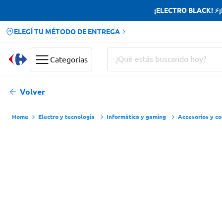
¡ELECTRO BLACK! ⚡¡H
ELEGÍ TU MÉTODO DE ENTREGA
¿Qué estás buscando hoy?
Categorías
Términos más buscados
Volver
Yerba
Electro y tecnología
Informática y gaming
Accesorios y c
Cerveza
Papas Fritas
Doves