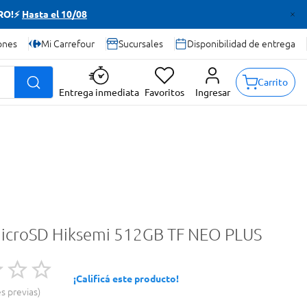
TRO!⚡
Hasta el 10/08
ones
Mi Carrefour
Sucursales
Disponibilidad de entrega
Carrito
Entrega inmediata
Favoritos
Ingresar
MicroSD Hiksemi 512GB TF NEO PLUS
¡Calificá este producto!
es previas