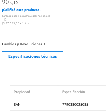
90 grs
¡Calificá este producto!
Cargando precio sin impuestos nacionales
$
27
.
555
,
56
1 K.
Cambios y Devoluciones
Especificaciones técnicas
Propiedad
Especificación
EAN
7790380025085