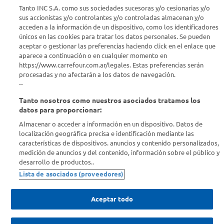
Seguinos en :
Tanto INC S.A. como sus sociedades sucesoras y/o cesionarias y/o
sus accionistas y/o controlantes y/o controladas almacenan y/o
acceden a la información de un dispositivo, como los identificadores
Estamos para ayudarte
únicos en las cookies para tratar los datos personales. Se pueden
aceptar o gestionar las preferencias haciendo click en el enlace que
¿Tenés una consulta? Comunicate con nosotros
acá
aparece a continuación o en cualquier momento en
https://www.carrefour.com.ar/legales. Estas preferencias serán
Descubrí Carrefour
procesadas y no afectarán a los datos de navegación.
--
Tanto nosotros como nuestros asociados tratamos los
Conocenos
datos para proporcionar:
Almacenar o acceder a información en un dispositivo. Datos de
Info útil
localización geográfica precisa e identificación mediante las
características de dispositivos. anuncios y contenido personalizados,
medición de anuncios y del contenido, información sobre el público y
Comprá Online
desarrollo de productos..
Lista de asociados (proveedores)
Enterate de nuestras ofertas
Dejanos tu mail para recibir todas las ofertas y promociones antes
Aceptar todo
que nadie.