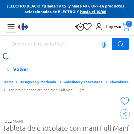
¡ELECTRO BLACK! ⚡¡Hasta 18 CSI y hasta 40% OFF en productos
Términos más buscados
seleccionados de ELECTRO!⚡
Hasta el 10/08
Yerba
Ingresar
Cerveza
¿Qué estás buscando hoy?
Papas Fritas
Doves
Términos más buscados
Volver
Yerba
Cerveza
Desayuno y merienda
Golosinas y chocolates
Chocolates
Tableta de chocolate con maní Full Maní 90 grs
Papas Fritas
Doves
FULL MANI
Tableta de chocolate con maní Full Maní