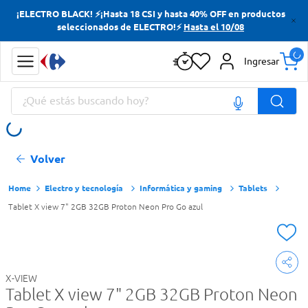
¡ELECTRO BLACK! ⚡¡Hasta 18 CSI y hasta 40% OFF en productos
Términos más buscados
seleccionados de ELECTRO!⚡
Hasta el 10/08
Yerba
Ingresar
Cerveza
¿Qué estás buscando hoy?
Doves
Jabon Tocador
Términos más buscados
Volver
Yerba
Cerveza
Electro y tecnología
Informática y gaming
Tablets
Tablet X view 7" 2GB 32GB Proton Neon Pro Go azul
Doves
Jabon Tocador
X-VIEW
Tablet X view 7" 2GB 32GB Proton Neon