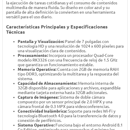
la ejecución de tareas cotidianas y el consumo de contenidos
multimedia de manera fluida. Su diseño en color azul y su
pantalla de alta definición la convierten en una herramienta
versátil para el uso diario.
Características Principales y Especificaciones
Técnicas
Pantalla y Visualización:
Panel de 7 pulgadas con
tecnología HD y una resolución de 1024 x 600 píxeles para
una visualización clara de contenidos.
Procesamiento:
Incorpora un procesador Quad-Core
modelo RK3326 con una frecuencia de reloj de 1.5 GHz
que garantiza un funcionamiento estable.
Memoria Operativa:
Cuenta con 2GB de memoria RAM
tipo DDR3, optimizando la multitarea y la respuesta del
sistema.
Capacidad de Almacenamiento:
Memoria interna de
32GB disponible para aplicaciones y archivos, expandible
mediante tarjeta externa hasta 32GB adicionales.
Captura de Imágenes:
Sistema de doble cámara
compuesto por un sensor principal de 2.0 MPX y una
cámara frontal de 0.3 MPX para videoconferencias.
Conectividad Inalámbrica:
Soporte para redes Wi-Fi y
tecnología Bluetooth 4.0 para la transferencia de datos y
conexión de periféricos.
Sistema Operativo:
Funciona bajo el entorno Android 8.1
Go Edition, optimizado para aprovechar al máximo los