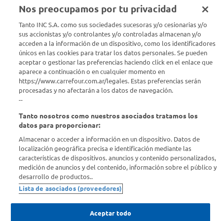
Nos preocupamos por tu privacidad
Seguinos en :
Tanto INC S.A. como sus sociedades sucesoras y/o cesionarias y/o
sus accionistas y/o controlantes y/o controladas almacenan y/o
acceden a la información de un dispositivo, como los identificadores
Estamos para ayudarte
únicos en las cookies para tratar los datos personales. Se pueden
aceptar o gestionar las preferencias haciendo click en el enlace que
¿Tenés una consulta? Comunicate con nosotros
acá
aparece a continuación o en cualquier momento en
https://www.carrefour.com.ar/legales. Estas preferencias serán
Descubrí Carrefour
procesadas y no afectarán a los datos de navegación.
--
Tanto nosotros como nuestros asociados tratamos los
Conocenos
datos para proporcionar:
Almacenar o acceder a información en un dispositivo. Datos de
Info útil
localización geográfica precisa e identificación mediante las
características de dispositivos. anuncios y contenido personalizados,
medición de anuncios y del contenido, información sobre el público y
Comprá Online
desarrollo de productos..
Lista de asociados (proveedores)
Enterate de nuestras ofertas
Dejanos tu mail para recibir todas las ofertas y promociones antes
Aceptar todo
que nadie.