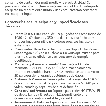
consumo de contenidos multimedia y la productividad. Su
procesador de ocho núcleos y su conectividad 4G LTE integrada
aseguran un rendimiento fluido y una comunicación constante
en cualquier lugar.
Características Principales y Especificaciones
Técnicas
Pantalla IPS FHD:
Panel de 6.9 pulgadas con resolución de
1080 x 2160 píxeles y 350 nits de brillo, diseñado para
ofrecer imágenes nítidas y colores precisos incluso en
exteriores.
Procesador Octa-Core:
Incorpora un chipset Qualcomm
Snapdragon 450 con 8 núcleos a 1.8 GHz, optimizado para
una multitarea eficiente y un consumo de energía
equilibrado.
Memoria y Almacenamiento:
Cuenta con 4 GB de
memoria RAM LPDDR3 y 64 GB de almacenamiento
interno, expandible hasta 128 GB mediante tarjeta Micro
SD para gestionar grandes volúmenes de datos.
Sistema de Cámaras:
Sensor principal trasero de 13.0 MP
con enfoque automático y cámara frontal de 5.0 MP para
videollamadas y capturas de alta definición.
Conectividad Avanzada:
Soporte para redes 4G LTE, Wi-Fi
de doble banda y Bluetooth 4.2, permitiendo una
conexión inalámbrica estable y versátil.
Autonomía de Batería:
Equipado con una batería de 5180
mAh que proporciona una larga duración para jornadas de