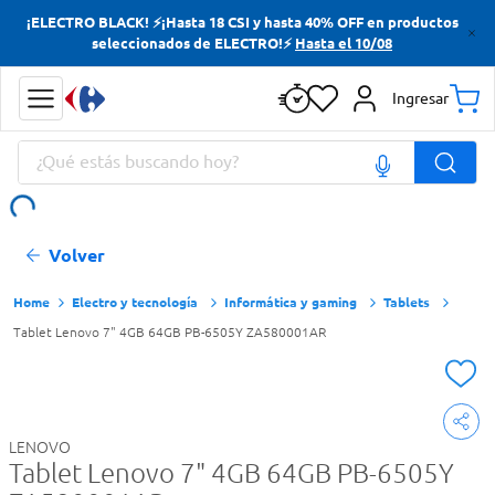
¡ELECTRO BLACK! ⚡¡Hasta 18 CSI y hasta 40% OFF en productos
Términos más buscados
seleccionados de ELECTRO!⚡
Hasta el 10/08
Yerba
Ingresar
Cerveza
¿Qué estás buscando hoy?
Papas Fritas
Doves
Términos más buscados
Volver
Yerba
Cerveza
Electro y tecnología
Informática y gaming
Tablets
Tablet Lenovo 7" 4GB 64GB PB-6505Y ZA580001AR
Papas Fritas
Doves
LENOVO
Tablet Lenovo 7" 4GB 64GB PB-6505Y