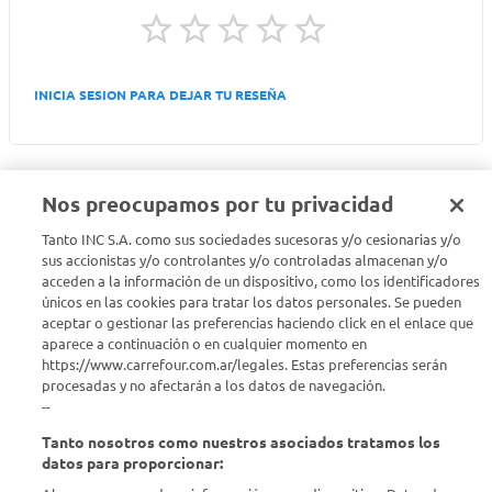
INICIA SESION PARA DEJAR TU RESEÑA
Nos preocupamos por tu privacidad
Tanto INC S.A. como sus sociedades sucesoras y/o cesionarias y/o
Seguinos en :
sus accionistas y/o controlantes y/o controladas almacenan y/o
acceden a la información de un dispositivo, como los identificadores
únicos en las cookies para tratar los datos personales. Se pueden
Estamos para ayudarte
aceptar o gestionar las preferencias haciendo click en el enlace que
aparece a continuación o en cualquier momento en
¿Tenés una consulta? Comunicate con nosotros
acá
https://www.carrefour.com.ar/legales. Estas preferencias serán
procesadas y no afectarán a los datos de navegación.
Descubrí Carrefour
--
Tanto nosotros como nuestros asociados tratamos los
Conocenos
datos para proporcionar: