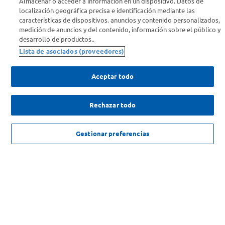
Almacenar o acceder a información en un dispositivo. Datos de
localización geográfica precisa e identificación mediante las
Info útil
características de dispositivos. anuncios y contenido personalizados,
medición de anuncios y del contenido, información sobre el público y
desarrollo de productos..
Comprá Online
Lista de asociados (proveedores)
Enterate de nuestras ofertas
Aceptar todo
Dejanos tu mail para recibir todas las ofertas y promociones antes
que nadie.
Rechazar todo
Provincia
$
16
.
510
,
45
AGREGAR
Gestionar preferencias
ENVIAR
SOLICITUD DE ARREPENTIMIENTO