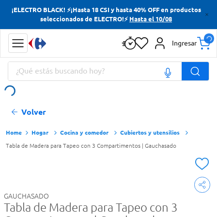
¡ELECTRO BLACK! ⚡¡Hasta 18 CSI y hasta 40% OFF en productos
Términos más buscados
seleccionados de ELECTRO!⚡
Hasta el 10/08
Yerba
Ingresar
Cerveza
¿Qué estás buscando hoy?
Doves
Papas Fritas
Términos más buscados
Volver
Yerba
Cerveza
Hogar
Cocina y comedor
Cubiertos y utensilios
Tabla de Madera para Tapeo con 3 Compartimentos | Gauchasado
Doves
Papas Fritas
GAUCHASADO
Tabla de Madera para Tapeo con 3