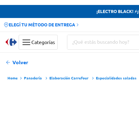
¡ELECTRO BLACK! ⚡¡H
ELEGÍ TU MÉTODO DE ENTREGA
¿Qué estás buscando hoy?
Categorías
Términos más buscados
Volver
Yerba
Panadería
Elaboración Carrefour
Especialidades saladas
Cerveza
Doves
Papas Fritas