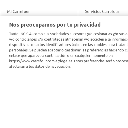
Mi Carrefour
Servicios Carrefour
Info útil
Nos preocupamos por tu privacidad
Productos Carrefour
Legales
Tanto INC S.A. como sus sociedades sucesoras y/o cesionarias y/o sus a
Tarjeta Mi Carrefour
y/o controlantes y/o controladas almacenan y/o acceden a la informaci
Tasas de interés
dispositivo, como los identificadores únicos en las cookies para tratar 
personales. Se pueden aceptar o gestionar las preferencias haciendo cli
Panel Carrefour
enlace que aparece a continuación o en cualquier momento en
Contacto
https://www.carrefour.com.ar/legales. Estas preferencias serán proces
Puntos Verdes
afectarán a los datos de navegación.
Acuerdo con Acyma
--
App Carrefour
Política de Bienestar A
Comprometidos Carrefour
Reporte de Sustentabil