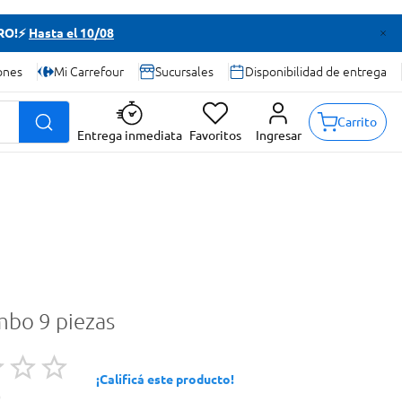
TRO!⚡
Hasta el 10/08
ones
Mi Carrefour
Sucursales
Disponibilidad de entrega
Carrito
Entrega inmediata
Favoritos
Ingresar
mbo 9 piezas
¡Calificá este producto!