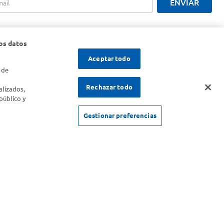
ENVIAR
os datos
Aceptar todo
 de
s
Rechazar todo
alizados,
público y
Gestionar preferencias
SOLICITUD DE ARREPENTIMIENTO