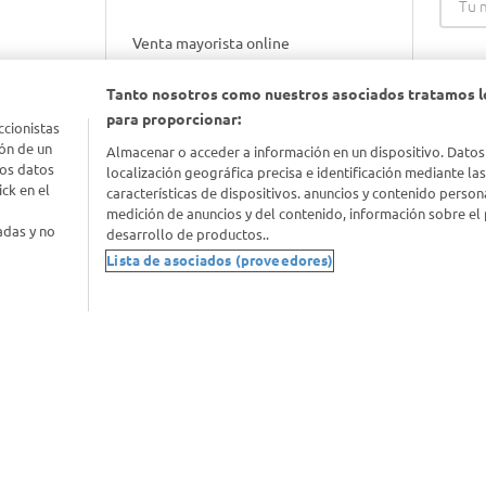
Venta mayorista online
Tanto nosotros como nuestros asociados tratamos l
Gift cards empresariales
para proporcionar:
ccionistas
ón de un
Almacenar o acceder a información en un dispositivo. Datos
los datos
localización geográfica precisa e identificación mediante la
ck en el
características de dispositivos. anuncios y contenido person
medición de anuncios y del contenido, información sobre el 
adas y no
desarrollo de productos..
Lista de asociados (proveedores)
nimal
idad