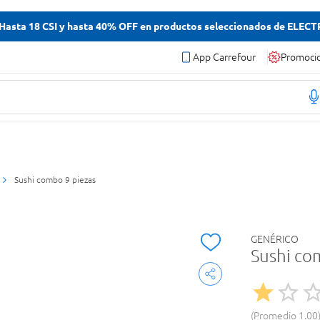
asta 18 CSI y hasta 40% OFF en productos seleccionados de ELEC
App Carrefour
Promoci
Sushi combo 9 piezas
GENÉRICO
Sushi co
Promedio
1.00