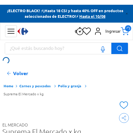
Términos más buscados
¡ELECTRO BLACK! ⚡¡Hasta 18 CSI y hasta 40% OFF en productos
seleccionados de ELECTRO!⚡
Hasta el 10/08
Yerba
Cerveza
Ingresar
Doves
¿Qué estás buscando hoy?
Papas Fritas
Términos más buscados
Volver
Yerba
Cerveza
Carnes y pescados
Pollo y granja
Suprema El Mercado x kg
Doves
Papas Fritas
EL MERCADO
Suprema El Mercado x kg