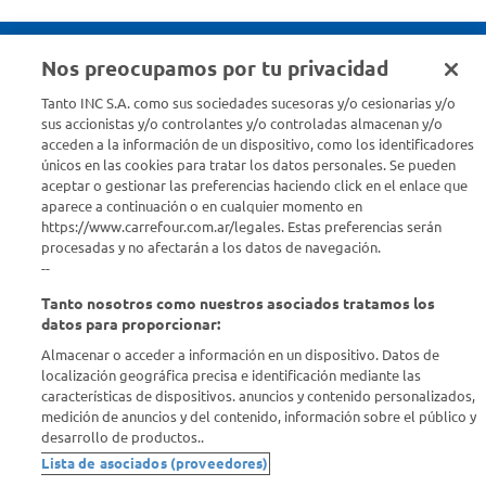
Nos preocupamos por tu privacidad
Seguinos en :
Tanto INC S.A. como sus sociedades sucesoras y/o cesionarias y/o
sus accionistas y/o controlantes y/o controladas almacenan y/o
acceden a la información de un dispositivo, como los identificadores
Estamos para ayudarte
únicos en las cookies para tratar los datos personales. Se pueden
aceptar o gestionar las preferencias haciendo click en el enlace que
¿Tenés una consulta? Comunicate con nosotros
acá
aparece a continuación o en cualquier momento en
https://www.carrefour.com.ar/legales. Estas preferencias serán
Descubrí Carrefour
procesadas y no afectarán a los datos de navegación.
--
Tanto nosotros como nuestros asociados tratamos los
Conocenos
datos para proporcionar:
Almacenar o acceder a información en un dispositivo. Datos de
Info útil
localización geográfica precisa e identificación mediante las
características de dispositivos. anuncios y contenido personalizados,
medición de anuncios y del contenido, información sobre el público y
Comprá Online
desarrollo de productos..
Lista de asociados (proveedores)
Enterate de nuestras ofertas