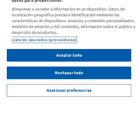
datos para proporcionar:
Almacenar o acceder a información en un dispositivo. Datos de
Info útil
localización geográfica precisa e identificación mediante las
características de dispositivos. anuncios y contenido personalizados,
medición de anuncios y del contenido, información sobre el público y
Comprá Online
desarrollo de productos..
Lista de asociados (proveedores)
Enterate de nuestras ofertas
Dejanos tu mail para recibir todas las ofertas y promociones antes
Aceptar todo
que nadie.
Rechazar todo
Provincia
ENVIAR
NO DISPONIBLE
Gestionar preferencias
SOLICITUD DE ARREPENTIMIENTO