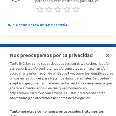
para ropa Vivere clásico doy pack 900 cc.
INICIA SESION PARA DEJAR TU RESEÑA
Nos preocupamos por tu privacidad
Seguinos en :
Tanto INC S.A. como sus sociedades sucesoras y/o cesionarias y/o
sus accionistas y/o controlantes y/o controladas almacenan y/o
acceden a la información de un dispositivo, como los identificadores
Estamos para ayudarte
únicos en las cookies para tratar los datos personales. Se pueden
aceptar o gestionar las preferencias haciendo click en el enlace que
¿Tenés una consulta? Comunicate con nosotros
acá
aparece a continuación o en cualquier momento en
https://www.carrefour.com.ar/legales. Estas preferencias serán
Descubrí Carrefour
procesadas y no afectarán a los datos de navegación.
--
Tanto nosotros como nuestros asociados tratamos los
Conocenos