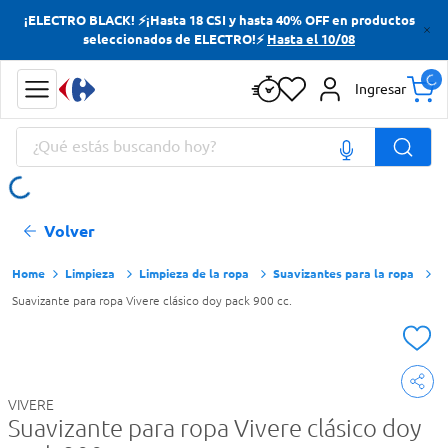
¡ELECTRO BLACK! ⚡¡Hasta 18 CSI y hasta 40% OFF en productos
Términos más buscados
seleccionados de ELECTRO!⚡
Hasta el 10/08
Yerba
Ingresar
Cerveza
¿Qué estás buscando hoy?
Doves
Jabon Tocador
Términos más buscados
Volver
Yerba
Cerveza
Limpieza
Limpieza de la ropa
Suavizantes para la ropa
Suavizante para ropa Vivere clásico doy pack 900 cc.
Doves
Jabon Tocador
VIVERE
Suavizante para ropa Vivere clásico doy