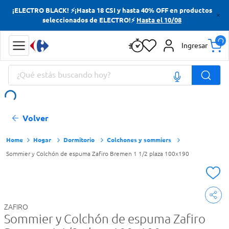
¡ELECTRO BLACK! ⚡¡Hasta 18 CSI y hasta 40% OFF en productos
Términos más buscados
seleccionados de ELECTRO!⚡
Hasta el 10/08
Yerba
Ingresar
Cerveza
¿Qué estás buscando hoy?
Doves
Jabon Tocador
Términos más buscados
Volver
Yerba
Cerveza
Hogar
Dormitorio
Colchones y sommiers
Sommier y Colchón de espuma Zafiro Bremen 1 1/2 plaza 100x190
Doves
Jabon Tocador
ZAFIRO
Sommier y Colchón de espuma Zafiro