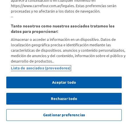
aparece a continuación o en cualquier momento en
¿Tenés una consulta? Comunicate con nosotros
acá
https://www.carrefour.com.ar/legales. Estas preferencias serán
procesadas y no afectarán a los datos de navegación.
Descubrí Carrefour
--
Tanto nosotros como nuestros asociados tratamos los
Conocenos
datos para proporcionar:
Almacenar o acceder a información en un dispositivo. Datos de
localización geográfica precisa e identificación mediante las
Info útil
características de dispositivos. anuncios y contenido personalizados,
medición de anuncios y del contenido, información sobre el público y
desarrollo de productos..
Comprá Online
Lista de asociados (proveedores)
Enterate de nuestras ofertas
Aceptar todo
Dejanos tu mail para recibir todas las ofertas y promociones antes
que nadie.
Rechazar todo
Provincia
$
607
.
999
,
00
AGREGAR
Gestionar preferencias
$
1
.
519
.
998
,
00
-
60
%
ENVIAR