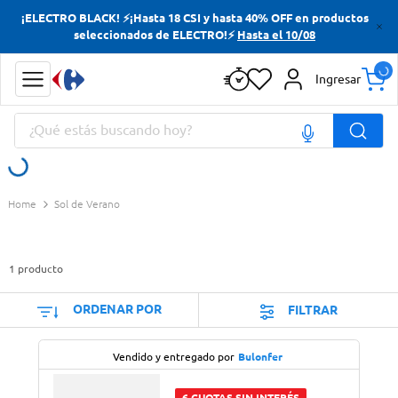
¡ELECTRO BLACK! ⚡¡Hasta 18 CSI y hasta 40% OFF en productos
Términos más buscados
seleccionados de ELECTRO!⚡
Hasta el 10/08
Yerba
Ingresar
Cerveza
¿Qué estás buscando hoy?
Papas Fritas
Doves
Términos más buscados
Sol de Verano
Yerba
Cerveza
1
producto
Papas Fritas
Doves
ORDENAR POR
FILTRAR
Vendido y entregado por
Bulonfer
6 CUOTAS SIN INTERÉS