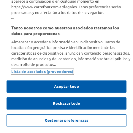
aparece a continuación o en cualquier momento en
Comprá Online
https://www.carrefour.com.ar/legales. Estas preferencias serán
procesadas y no afectarán a los datos de navegación.
Enterate de nuestras ofertas
--
Dejanos tu mail para recibir todas las ofertas y promociones antes
Tanto nosotros como nuestros asociados tratamos los
que nadie.
datos para proporcionar:
Almacenar o acceder a información en un dispositivo. Datos de
Provincia
localización geográfica precisa e identificación mediante las
características de dispositivos. anuncios y contenido personalizados,
medición de anuncios y del contenido, información sobre el público y
ENVIAR
desarrollo de productos..
Lista de asociados (proveedores)
Aceptar todo
Rechazar todo
SOLICITUD DE ARREPENTIMIENTO
Copyright 2026 ©Carrefour. Todos los derechos reservados |
Términos y
Gestionar preferencias
Condiciones del Servicio
| Defensa de las y los Consumidores para
reclamos
ingrese aqui
.