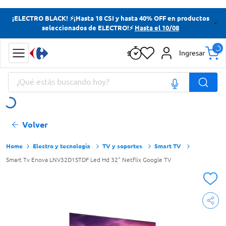
Términos más buscados
¡ELECTRO BLACK! ⚡¡Hasta 18 CSI y hasta 40% OFF en productos
seleccionados de ELECTRO!⚡
Hasta el 10/08
Yerba
Cerveza
Ingresar
Doves
¿Qué estás buscando hoy?
Jabon Tocador
Términos más buscados
Volver
Yerba
Cerveza
Electro y tecnología
TV y soportes
Smart TV
Smart Tv Enova LNV32D1STDF Led Hd 32" Netflix Google TV
Doves
Jabon Tocador