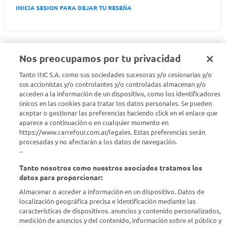
INICIA SESION PARA DEJAR TU RESEÑA
Nos preocupamos por tu privacidad
Tanto INC S.A. como sus sociedades sucesoras y/o cesionarias y/o
Seguinos en :
sus accionistas y/o controlantes y/o controladas almacenan y/o
acceden a la información de un dispositivo, como los identificadores
Estamos para ayudarte
únicos en las cookies para tratar los datos personales. Se pueden
aceptar o gestionar las preferencias haciendo click en el enlace que
aparece a continuación o en cualquier momento en
¿Tenés una consulta? Comunicate con nosotros
acá
https://www.carrefour.com.ar/legales. Estas preferencias serán
procesadas y no afectarán a los datos de navegación.
Descubrí Carrefour
--
Tanto nosotros como nuestros asociados tratamos los
Conocenos
datos para proporcionar:
Almacenar o acceder a información en un dispositivo. Datos de
localización geográfica precisa e identificación mediante las
Info útil
características de dispositivos. anuncios y contenido personalizados,
medición de anuncios y del contenido, información sobre el público y