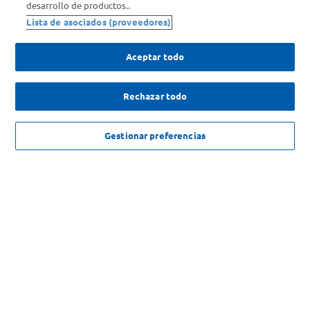
desarrollo de productos..
Comprá Online
Lista de asociados (proveedores)
Enterate de nuestras ofertas
Aceptar todo
Dejanos tu mail para recibir todas las ofertas y promociones antes
que nadie.
Rechazar todo
Provincia
NO DISPONIBLE
Gestionar preferencias
ENVIAR
SOLICITUD DE ARREPENTIMIENTO
Copyright 2026 ©Carrefour. Todos los derechos reservados |
Términos y
Condiciones del Servicio
| Defensa de las y los Consumidores para
reclamos
ingrese aqui
.