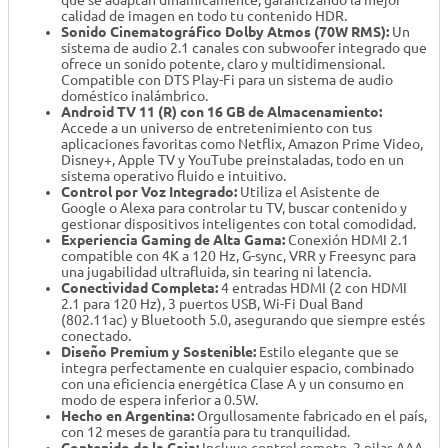
que se adaptan dinámicamente, garantizando la mejor
calidad de imagen en todo tu contenido HDR.
Sonido Cinematográfico Dolby Atmos (70W RMS):
Un
sistema de audio 2.1 canales con subwoofer integrado que
ofrece un sonido potente, claro y multidimensional.
Compatible con DTS Play-Fi para un sistema de audio
doméstico inalámbrico.
Android TV 11 (R) con 16 GB de Almacenamiento:
Accede a un universo de entretenimiento con tus
aplicaciones favoritas como Netflix, Amazon Prime Video,
Disney+, Apple TV y YouTube preinstaladas, todo en un
sistema operativo fluido e intuitivo.
Control por Voz Integrado:
Utiliza el Asistente de
Google o Alexa para controlar tu TV, buscar contenido y
gestionar dispositivos inteligentes con total comodidad.
Experiencia Gaming de Alta Gama:
Conexión HDMI 2.1
compatible con 4K a 120 Hz, G-sync, VRR y Freesync para
una jugabilidad ultrafluida, sin tearing ni latencia.
Conectividad Completa:
4 entradas HDMI (2 con HDMI
2.1 para 120 Hz), 3 puertos USB, Wi-Fi Dual Band
(802.11ac) y Bluetooth 5.0, asegurando que siempre estés
conectado.
Diseño Premium y Sostenible:
Estilo elegante que se
integra perfectamente en cualquier espacio, combinado
con una eficiencia energética Clase A y un consumo en
modo de espera inferior a 0.5W.
Hecho en Argentina:
Orgullosamente fabricado en el país,
con 12 meses de garantía para tu tranquilidad.