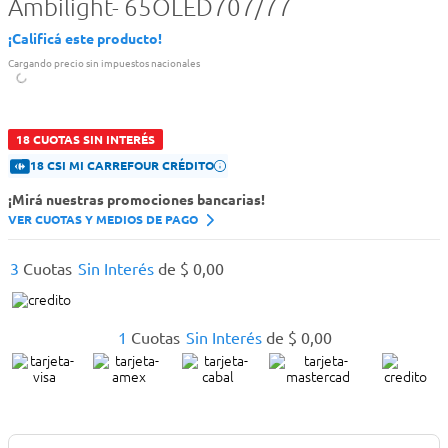
Ambilight- 65OLED707/77
¡Calificá este producto!
Cargando precio sin impuestos nacionales
18 CUOTAS SIN INTERÉS
18 CSI MI CARREFOUR CRÉDITO
¡Mirá nuestras promociones bancarias!
VER CUOTAS Y MEDIOS DE PAGO
3
Cuotas
Sin Interés
de
$
0
,
00
1
Cuotas
Sin Interés
de
$
0
,
00