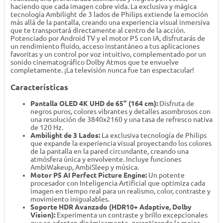
haciendo que cada imagen cobre vida. La exclusiva y mágica
tecnología Ambilight de 3 lados de Philips extiende la emoción
más allá de la pantalla, creando una experiencia visual inmersiva
que te transportará directamente al centro de la acción.
Potenciado por Android TV y el motor P5 con IA, disfrutarás de
un rendimiento fluido, acceso instantáneo a tus aplicaciones
favoritas y un control por voz intuitivo, complementado por un
sonido cinematográfico Dolby Atmos que te envuelve
completamente. ¡La televisión nunca fue tan espectacular!
Características
Pantalla OLED 4K UHD de 65" (164 cm):
Disfruta de
negros puros, colores vibrantes y detalles asombrosos con
una resolución de 3840x2160 y una tasa de refresco nativa
de 120 Hz.
Ambilight de 3 Lados:
La exclusiva tecnología de Philips
que expande la experiencia visual proyectando los colores
de la pantalla en la pared circundante, creando una
atmósfera única y envolvente. Incluye funciones
AmbiWakeup, AmbiSleep y música.
Motor P5 AI Perfect Picture Engine:
Un potente
procesador con Inteligencia Artificial que optimiza cada
imagen en tiempo real para un realismo, color, contraste y
movimiento inigualables.
Soporte HDR Avanzado (HDR10+ Adaptive, Dolby
Vision):
Experimenta un contraste y brillo excepcionales