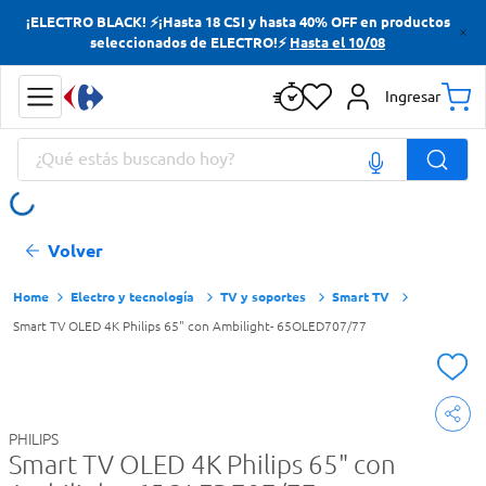
¡ELECTRO BLACK! ⚡¡Hasta 18 CSI y hasta 40% OFF en productos
Términos más buscados
seleccionados de ELECTRO!⚡
Hasta el 10/08
Yerba
Ingresar
Cerveza
¿Qué estás buscando hoy?
Doves
Papas Fritas
Términos más buscados
Volver
Yerba
Cerveza
Electro y tecnología
TV y soportes
Smart TV
Smart TV OLED 4K Philips 65" con Ambilight- 65OLED707/77
Doves
Papas Fritas
PHILIPS
Smart TV OLED 4K Philips 65" con