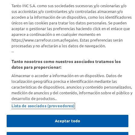
Tanto INC S.A. como sus sociedades sucesoras y/o cesionarias y/o
Seguinos en :
sus accionistas y/o controlantes y/o controladas almacenan y/o
acceden a la información de un dispositivo, como los identificadores
únicos en las cookies para tratar los datos personales. Se pueden
Estamos para ayudarte
aceptar o gestionar las preferencias haciendo click en el enlace que
aparece a continuación o en cualquier momento en
¿Tenés una consulta? Comunicate con nosotros
acá
https://www.carrefour.com.ar/legales. Estas preferencias serán
procesadas y no afectarán a los datos de navegación.
Descubrí Carrefour
--
Tanto nosotros como nuestros asociados tratamos los
Conocenos
datos para proporcionar:
Almacenar o acceder a información en un dispositivo. Datos de
localización geográfica precisa e identificación mediante las
Info útil
características de dispositivos. anuncios y contenido personalizados,
medición de anuncios y del contenido, información sobre el público y
desarrollo de productos..
Comprá Online
Lista de asociados (proveedores)
Enterate de nuestras ofertas
Aceptar todo
Dejanos tu mail para recibir todas las ofertas y promociones antes
que nadie.