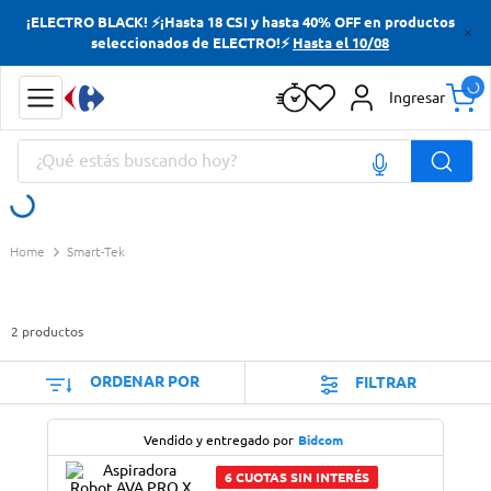
¡ELECTRO BLACK! ⚡¡Hasta 18 CSI y hasta 40% OFF en productos
Términos más buscados
seleccionados de ELECTRO!⚡
Hasta el 10/08
Yerba
Ingresar
Cerveza
¿Qué estás buscando hoy?
Doves
Papas Fritas
Términos más buscados
Smart-Tek
Yerba
Cerveza
2
productos
Doves
Papas Fritas
ORDENAR POR
FILTRAR
Vendido y entregado por
Bidcom
6 CUOTAS SIN INTERÉS