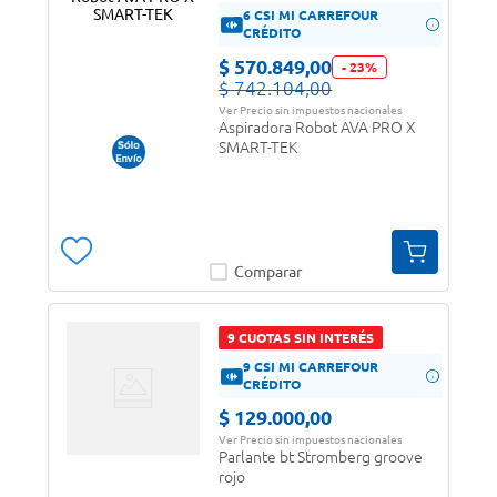
6 CSI MI CARREFOUR
CRÉDITO
$
570
.
849
,
00
-
23
%
$
742
.
104
,
00
Ver Precio sin impuestos nacionales
Aspiradora Robot AVA PRO X
SMART-TEK
Comparar
9 CUOTAS SIN INTERÉS
9 CSI MI CARREFOUR
CRÉDITO
$
129
.
000
,
00
Ver Precio sin impuestos nacionales
Parlante bt Stromberg groove
rojo