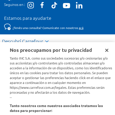
Seguinos en :
Estamos para ayudarte
¿Tenés una consulta? Comunicate con nosotros
acá
Descubrí Carrefour
Nos preocupamos por tu privacidad
Conocenos
Tanto INC S.A. como sus sociedades sucesoras y/o cesionarias y/o
sus accionistas y/o controlantes y/o controladas almacenan y/o
acceden a la información de un dispositivo, como los identificadores
Info útil
únicos en las cookies para tratar los datos personales. Se pueden
aceptar o gestionar las preferencias haciendo click en el enlace que
aparece a continuación o en cualquier momento en
Comprá Online
https://www.carrefour.com.ar/legales. Estas preferencias serán
procesadas y no afectarán a los datos de navegación.
Enterate de nuestras ofertas
--
Dejanos tu mail para recibir todas las ofertas y promociones antes
Tanto nosotros como nuestros asociados tratamos los
que nadie.
datos para proporcionar: