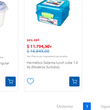
30% OFF
$
11
.
794
,
30
c/u
$
16
.
849
,
00
Ver Precio sin impuestos nacionales
les
Hermético Sistema lunch cube 1.4
ngular
lts (Modelos Surtidos)
1
Anterior
Sigu