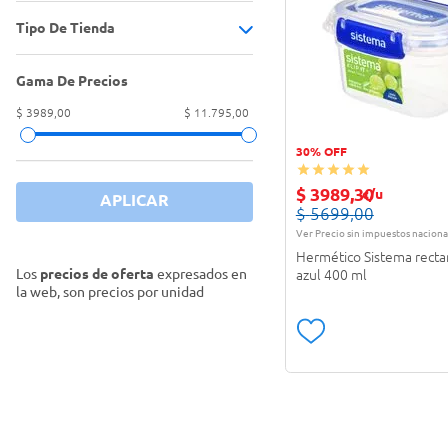
Tipo De Tienda
Hermético
(
2
)
Gama De Precios
Tienda Carrefour
(
2
)
$ 3989,00
$ 11.795,00
30% OFF
$
3989
,
30
c/u
APLICAR
$
5699
,
00
Ver Precio sin impuestos naciona
Hermético Sistema recta
Los
precios de oferta
expresados en
azul 400 ml
la web, son precios por unidad