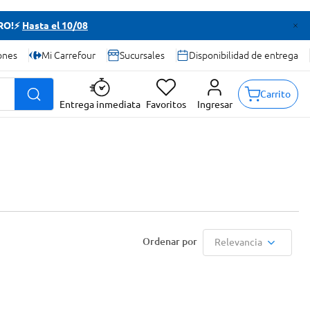
TRO!⚡
Hasta el 10/08
ones
Mi Carrefour
Sucursales
Disponibilidad de entrega
Carrito
Entrega inmediata
Favoritos
Ingresar
Relevancia