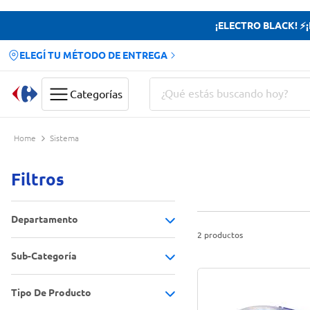
¡ELECTRO BLACK! ⚡¡H
ELEGÍ TU MÉTODO DE ENTREGA
¿Qué estás buscando hoy?
Categorías
Términos más buscados
Sistema
Yerba
Filtros
Cerveza
Papas Fritas
Departamento
Doves
2
productos
Sub-Categoría
Hogar
(
2
)
Tipo De Producto
Herméticos, frascos y botellas
(
2
)