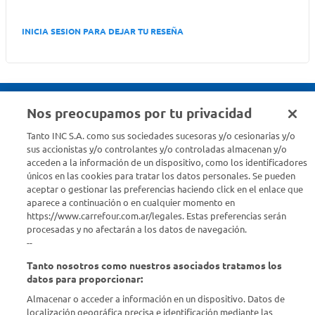
INICIA SESION PARA DEJAR TU RESEÑA
Nos preocupamos por tu privacidad
Seguinos en :
Tanto INC S.A. como sus sociedades sucesoras y/o cesionarias y/o
sus accionistas y/o controlantes y/o controladas almacenan y/o
acceden a la información de un dispositivo, como los identificadores
Estamos para ayudarte
únicos en las cookies para tratar los datos personales. Se pueden
aceptar o gestionar las preferencias haciendo click en el enlace que
¿Tenés una consulta? Comunicate con nosotros
acá
aparece a continuación o en cualquier momento en
https://www.carrefour.com.ar/legales. Estas preferencias serán
Descubrí Carrefour
procesadas y no afectarán a los datos de navegación.
--
Tanto nosotros como nuestros asociados tratamos los
Conocenos
datos para proporcionar:
Almacenar o acceder a información en un dispositivo. Datos de
Info útil
localización geográfica precisa e identificación mediante las