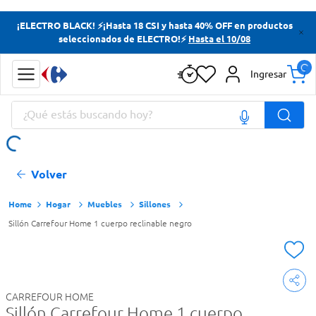
Términos más buscados
¡ELECTRO BLACK! ⚡¡Hasta 18 CSI y hasta 40% OFF en productos
seleccionados de ELECTRO!⚡
Hasta el 10/08
Yerba
Cerveza
Ingresar
Doves
¿Qué estás buscando hoy?
Jabon Tocador
Términos más buscados
Volver
Yerba
Cerveza
Hogar
Muebles
Sillones
Sillón Carrefour Home 1 cuerpo reclinable negro
Doves
Jabon Tocador
CARREFOUR HOME
Sillón Carrefour Home 1 cuerpo