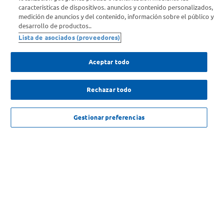
características de dispositivos. anuncios y contenido personalizados,
medición de anuncios y del contenido, información sobre el público y
Comprá Online
desarrollo de productos..
Lista de asociados (proveedores)
Enterate de nuestras ofertas
Dejanos tu mail para recibir todas las ofertas y promociones antes
Aceptar todo
que nadie.
Rechazar todo
Provincia
ENVIAR
NO DISPONIBLE
Gestionar preferencias
SOLICITUD DE ARREPENTIMIENTO
Copyright 2026 ©Carrefour. Todos los derechos reservados |
Términos y