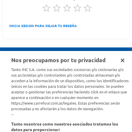
INICIA SESION PARA DEJAR TU RESEÑA
Nos preocupamos por tu privacidad
Seguinos en :
Tanto INC S.A. como sus sociedades sucesoras y/o cesionarias y/o
sus accionistas y/o controlantes y/o controladas almacenan y/o
acceden a la información de un dispositivo, como los identificadores
Estamos para ayudarte
únicos en las cookies para tratar los datos personales. Se pueden
aceptar o gestionar las preferencias haciendo click en el enlace que
¿Tenés una consulta? Comunicate con nosotros
acá
aparece a continuación o en cualquier momento en
https://www.carrefour.com.ar/legales. Estas preferencias serán
Descubrí Carrefour
procesadas y no afectarán a los datos de navegación.
--
Tanto nosotros como nuestros asociados tratamos los
Conocenos
datos para proporcionar: