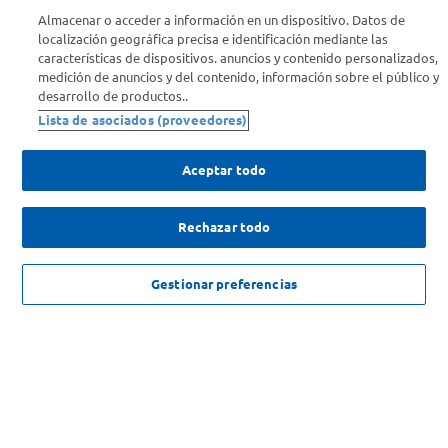
Almacenar o acceder a información en un dispositivo. Datos de
Info útil
localización geográfica precisa e identificación mediante las
características de dispositivos. anuncios y contenido personalizados,
medición de anuncios y del contenido, información sobre el público y
Comprá Online
desarrollo de productos..
Lista de asociados (proveedores)
Enterate de nuestras ofertas
Dejanos tu mail para recibir todas las ofertas y promociones antes
Aceptar todo
que nadie.
Rechazar todo
Provincia
$
2946
,
75
c/u
AGREGAR
ENVIAR
Gestionar preferencias
$
3929
,
00
SOLICITUD DE ARREPENTIMIENTO