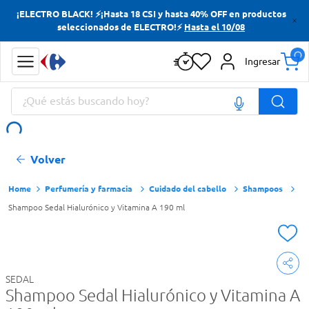
¡ELECTRO BLACK! ⚡¡Hasta 18 CSI y hasta 40% OFF en productos
Términos más buscados
seleccionados de ELECTRO!⚡
Hasta el 10/08
Yerba
Ingresar
Cerveza
¿Qué estás buscando hoy?
Doves
Papas Fritas
Términos más buscados
Volver
Yerba
Cerveza
Perfumería y farmacia
Cuidado del cabello
Shampoos
Shampoo Sedal Hialurónico y Vitamina A 190 ml
Doves
Papas Fritas
SEDAL
Shampoo Sedal Hialurónico y Vitamina A