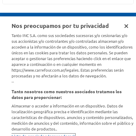
Nos preocupamos por tu privacidad
Seguinos en :
Tanto INC S.A. como sus sociedades sucesoras y/o cesionarias y/o
sus accionistas y/o controlantes y/o controladas almacenan y/o
acceden a la información de un dispositivo, como los identificadores
Estamos para ayudarte
únicos en las cookies para tratar los datos personales. Se pueden
aceptar o gestionar las preferencias haciendo click en el enlace que
¿Tenés una consulta? Comunicate con nosotros
acá
aparece a continuación o en cualquier momento en
https://www.carrefour.com.ar/legales. Estas preferencias serán
Descubrí Carrefour
procesadas y no afectarán a los datos de navegación.
--
Tanto nosotros como nuestros asociados tratamos los
Conocenos
datos para proporcionar:
Almacenar o acceder a información en un dispositivo. Datos de
Info útil
localización geográfica precisa e identificación mediante las
características de dispositivos. anuncios y contenido personalizados,
medición de anuncios y del contenido, información sobre el público y
Comprá Online
desarrollo de productos..