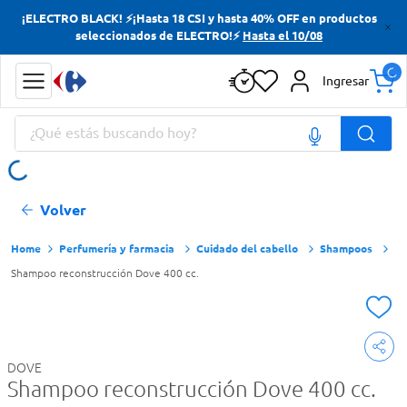
¡ELECTRO BLACK! ⚡¡Hasta 18 CSI y hasta 40% OFF en productos
Términos más buscados
seleccionados de ELECTRO!⚡
Hasta el 10/08
Yerba
Ingresar
Cerveza
¿Qué estás buscando hoy?
Doves
Papas Fritas
Términos más buscados
Volver
Yerba
Cerveza
Perfumería y farmacia
Cuidado del cabello
Shampoos
Shampoo reconstrucción Dove 400 cc.
Doves
Papas Fritas
DOVE
Shampoo reconstrucción Dove 400 cc.