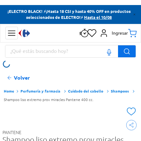
Términos más buscados
¡ELECTRO BLACK! ⚡¡Hasta 18 CSI y hasta 40% OFF en productos
seleccionados de ELECTRO!⚡
Hasta el 10/08
Yerba
Cerveza
Ingresar
Doves
¿Qué estás buscando hoy?
Papas Fritas
Términos más buscados
Volver
Yerba
Cerveza
Perfumería y farmacia
Cuidado del cabello
Shampoos
Shampoo liso extremo prov miracles Pantene 400 cc.
Doves
Papas Fritas
PANTENE
Shampoo liso extremo prov miracles