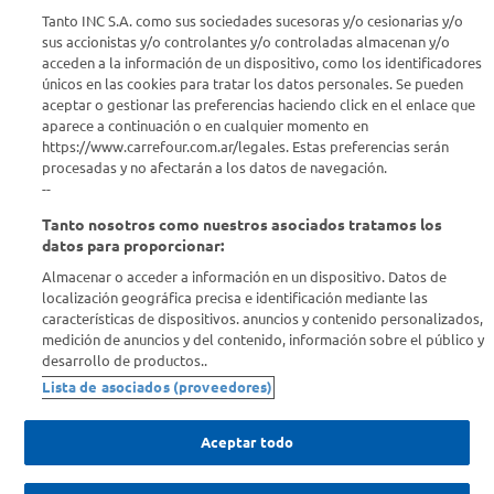
Seguinos en :
Tanto INC S.A. como sus sociedades sucesoras y/o cesionarias y/o
sus accionistas y/o controlantes y/o controladas almacenan y/o
acceden a la información de un dispositivo, como los identificadores
Estamos para ayudarte
únicos en las cookies para tratar los datos personales. Se pueden
aceptar o gestionar las preferencias haciendo click en el enlace que
¿Tenés una consulta? Comunicate con nosotros
acá
aparece a continuación o en cualquier momento en
https://www.carrefour.com.ar/legales. Estas preferencias serán
Descubrí Carrefour
procesadas y no afectarán a los datos de navegación.
--
Tanto nosotros como nuestros asociados tratamos los
Conocenos
datos para proporcionar:
Almacenar o acceder a información en un dispositivo. Datos de
Info útil
localización geográfica precisa e identificación mediante las
características de dispositivos. anuncios y contenido personalizados,
medición de anuncios y del contenido, información sobre el público y
Comprá Online
desarrollo de productos..
Lista de asociados (proveedores)
Enterate de nuestras ofertas
Dejanos tu mail para recibir todas las ofertas y promociones antes
Aceptar todo
que nadie.