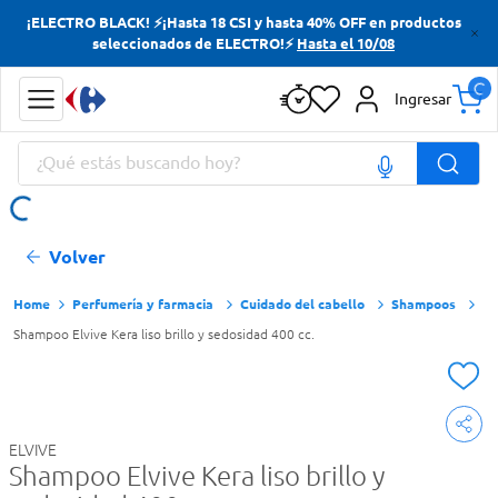
¡ELECTRO BLACK! ⚡¡Hasta 18 CSI y hasta 40% OFF en productos
Términos más buscados
seleccionados de ELECTRO!⚡
Hasta el 10/08
Yerba
Ingresar
Cerveza
¿Qué estás buscando hoy?
Doves
Jabon Tocador
Términos más buscados
Volver
Yerba
Cerveza
Perfumería y farmacia
Cuidado del cabello
Shampoos
Shampoo Elvive Kera liso brillo y sedosidad 400 cc.
Doves
Jabon Tocador
ELVIVE
Shampoo Elvive Kera liso brillo y