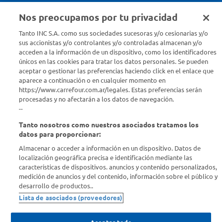
Nos preocupamos por tu privacidad
Seguinos en :
Tanto INC S.A. como sus sociedades sucesoras y/o cesionarias y/o
sus accionistas y/o controlantes y/o controladas almacenan y/o
acceden a la información de un dispositivo, como los identificadores
Estamos para ayudarte
únicos en las cookies para tratar los datos personales. Se pueden
aceptar o gestionar las preferencias haciendo click en el enlace que
¿Tenés una consulta? Comunicate con nosotros
acá
aparece a continuación o en cualquier momento en
https://www.carrefour.com.ar/legales. Estas preferencias serán
Descubrí Carrefour
procesadas y no afectarán a los datos de navegación.
--
Tanto nosotros como nuestros asociados tratamos los
Conocenos
datos para proporcionar:
Almacenar o acceder a información en un dispositivo. Datos de
Info útil
localización geográfica precisa e identificación mediante las
características de dispositivos. anuncios y contenido personalizados,
medición de anuncios y del contenido, información sobre el público y
Comprá Online
desarrollo de productos..
Lista de asociados (proveedores)
Enterate de nuestras ofertas
Dejanos tu mail para recibir todas las ofertas y promociones antes