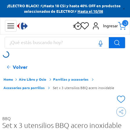
¡ELECTRO BLACK! ⚡¡Hasta 18 CSI y hasta 40% OFF en productos
Términos más buscados
seleccionados de ELECTRO!⚡
Hasta el 10/08
Yerba
Ingresar
Cerveza
¿Qué estás buscando hoy?
Doves
Papas Fritas
Términos más buscados
Volver
Yerba
Cerveza
Aire Libre y Ocio
Parrillas y accesorios
Accesorios para parrillas
Set x 3 utensilios BBQ acero inoxidable
Doves
Papas Fritas
BBQ
Set x 3 utensilios BBQ acero inoxidable