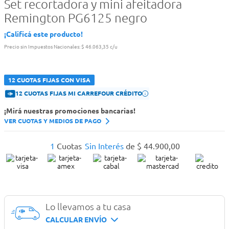
Set recortadora y mini afeitadora
Remington PG6125 negro
¡Calificá este producto!
Precio sin Impuestos Nacionales:
$ 46.063,35 c/u
12 CUOTAS FIJAS CON VISA
12 CUOTAS FIJAS MI CARREFOUR CRÉDITO
¡Mirá nuestras promociones bancarias!
VER CUOTAS Y MEDIOS DE PAGO
1
Cuotas
Sin Interés
de
$
44
.
900
,
00
Lo llevamos a tu casa
CALCULAR ENVÍO