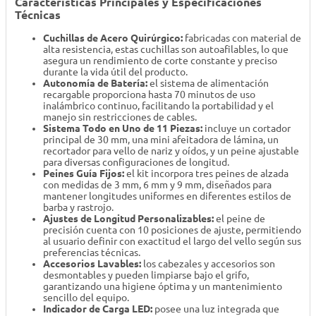
Características Principales y Especificaciones
Técnicas
Cuchillas de Acero Quirúrgico:
fabricadas con material de
alta resistencia, estas cuchillas son autoafilables, lo que
asegura un rendimiento de corte constante y preciso
durante la vida útil del producto.
Autonomía de Batería:
el sistema de alimentación
recargable proporciona hasta 70 minutos de uso
inalámbrico continuo, facilitando la portabilidad y el
manejo sin restricciones de cables.
Sistema Todo en Uno de 11 Piezas:
incluye un cortador
principal de 30 mm, una mini afeitadora de lámina, un
recortador para vello de nariz y oídos, y un peine ajustable
para diversas configuraciones de longitud.
Peines Guía Fijos:
el kit incorpora tres peines de alzada
con medidas de 3 mm, 6 mm y 9 mm, diseñados para
mantener longitudes uniformes en diferentes estilos de
barba y rastrojo.
Ajustes de Longitud Personalizables:
el peine de
precisión cuenta con 10 posiciones de ajuste, permitiendo
al usuario definir con exactitud el largo del vello según sus
preferencias técnicas.
Accesorios Lavables:
los cabezales y accesorios son
desmontables y pueden limpiarse bajo el grifo,
garantizando una higiene óptima y un mantenimiento
sencillo del equipo.
Indicador de Carga LED:
posee una luz integrada que