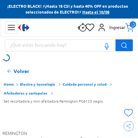
¡ELECTRO BLACK! ⚡¡Hasta 18 CSI y hasta 40% OFF en productos
Términos más buscados
seleccionados de ELECTRO!⚡
Hasta el 10/08
Yerba
Ingresar
Cerveza
¿Qué estás buscando hoy?
Doves
Jabon Tocador
Términos más buscados
Volver
Yerba
Cerveza
Electro y tecnología
Cuidado personal y salud
Afeitadoras y cortapelos
Doves
Set recortadora y mini afeitadora Remington PG6125 negro
Jabon Tocador
REMINGTON