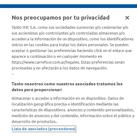
Nos preocupamos por tu privacidad
Seguinos en :
Tanto INC S.A. como sus sociedades sucesoras y/o cesionarias y/o
sus accionistas y/o controlantes y/o controladas almacenan y/o
acceden a la información de un dispositivo, como los identificadores
Estamos para ayudarte
únicos en las cookies para tratar los datos personales. Se pueden
aceptar o gestionar las preferencias haciendo click en el enlace que
¿Tenés una consulta? Comunicate con nosotros
acá
aparece a continuación o en cualquier momento en
https://www.carrefour.com.ar/legales. Estas preferencias serán
Descubrí Carrefour
procesadas y no afectarán a los datos de navegación.
--
Tanto nosotros como nuestros asociados tratamos los
Conocenos
datos para proporcionar:
Almacenar o acceder a información en un dispositivo. Datos de
Info útil
localización geográfica precisa e identificación mediante las
características de dispositivos. anuncios y contenido personalizados,
medición de anuncios y del contenido, información sobre el público y
Comprá Online
desarrollo de productos..
Lista de asociados (proveedores)
Enterate de nuestras ofertas