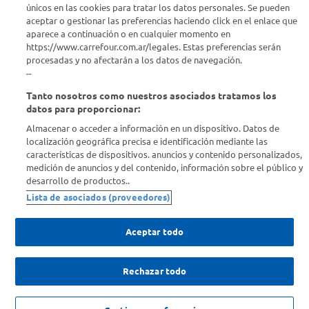
únicos en las cookies para tratar los datos personales. Se pueden
Info útil
aceptar o gestionar las preferencias haciendo click en el enlace que
aparece a continuación o en cualquier momento en
Comprá Online
https://www.carrefour.com.ar/legales. Estas preferencias serán
procesadas y no afectarán a los datos de navegación.
--
Enterate de nuestras ofertas
Tanto nosotros como nuestros asociados tratamos los
Dejanos tu mail para recibir todas las ofertas y promociones antes
datos para proporcionar:
que nadie.
Almacenar o acceder a información en un dispositivo. Datos de
localización geográfica precisa e identificación mediante las
Provincia
características de dispositivos. anuncios y contenido personalizados,
medición de anuncios y del contenido, información sobre el público y
desarrollo de productos..
ENVIAR
Lista de asociados (proveedores)
Aceptar todo
Rechazar todo
SOLICITUD DE ARREPENTIMIENTO