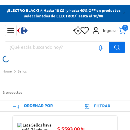
Términos más buscados
¡ELECTRO BLACK! ⚡¡Hasta 18 CSI y hasta 40% OFF en productos
seleccionados de ELECTRO!⚡
Hasta el 10/08
Yerba
Cerveza
Ingresar
Doves
¿Qué estás buscando hoy?
Papas Fritas
Términos más buscados
Sellos
Yerba
Cerveza
3
productos
Doves
Papas Fritas
ORDENAR POR
FILTRAR
$
5593
,
00
c/u