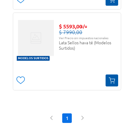
$
5593
,
00
c/u
$
7990
,
00
Ver Precio sin impuestos nacionales
Lata Sellos hava té (Modelos
Surtidos)
MODELOS SURTIDOS
1