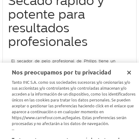
Secado rápido y
potente para
resultados
profesionales
El secador de pelo profesional de Philips tiene un
motor de CA que llega a una velocidad de aire de
Nos preocupamos por tu privacidad
130 km/h* para entregar resultados profesionales.
También cuenta con el ajuste ThermoProtect que
Tanto INC S.A. como sus sociedades sucesoras y/o cesionarias y/o
sus accionistas y/o controlantes y/o controladas almacenan y/o
permite una temperatura óptima a fin de proteger el
acceden a la información de un dispositivo, como los identificadores
cabello del sobrecalentamiento.
únicos en las cookies para tratar los datos personales. Se pueden
aceptar o gestionar las preferencias haciendo click en el enlace que
2 veces más iones** para un cabello brillante
aparece a continuación o en cualquier momento en
https://www.carrefour.com.ar/legales. Estas preferencias serán
Motor de CA potente
procesadas y no afectarán a los datos de navegación.
--
Potencia de secado de 2200 W