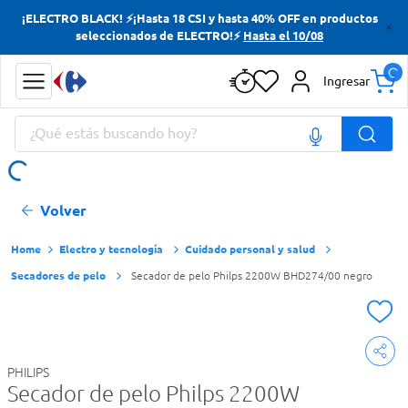
¡ELECTRO BLACK! ⚡¡Hasta 18 CSI y hasta 40% OFF en productos
Términos más buscados
seleccionados de ELECTRO!⚡
Hasta el 10/08
Yerba
Ingresar
Cerveza
¿Qué estás buscando hoy?
Doves
Papas Fritas
Términos más buscados
Volver
Yerba
Cerveza
Electro y tecnología
Cuidado personal y salud
Secadores de pelo
Secador de pelo Philps 2200W BHD274/00 negro
Doves
Papas Fritas
PHILIPS
Secador de pelo Philps 2200W