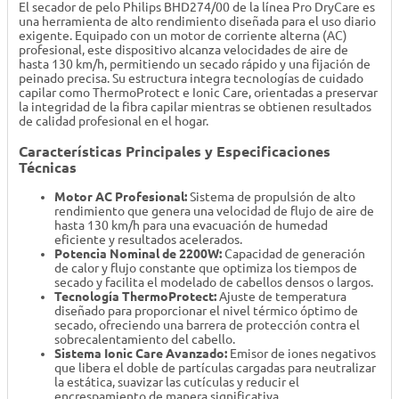
El secador de pelo Philips BHD274/00 de la línea Pro DryCare es
una herramienta de alto rendimiento diseñada para el uso diario
exigente. Equipado con un motor de corriente alterna (AC)
profesional, este dispositivo alcanza velocidades de aire de
hasta 130 km/h, permitiendo un secado rápido y una fijación de
peinado precisa. Su estructura integra tecnologías de cuidado
capilar como ThermoProtect e Ionic Care, orientadas a preservar
la integridad de la fibra capilar mientras se obtienen resultados
de calidad profesional en el hogar.
Características Principales y Especificaciones
Técnicas
Motor AC Profesional:
Sistema de propulsión de alto
rendimiento que genera una velocidad de flujo de aire de
hasta 130 km/h para una evacuación de humedad
eficiente y resultados acelerados.
Potencia Nominal de 2200W:
Capacidad de generación
de calor y flujo constante que optimiza los tiempos de
secado y facilita el modelado de cabellos densos o largos.
Tecnología ThermoProtect:
Ajuste de temperatura
diseñado para proporcionar el nivel térmico óptimo de
secado, ofreciendo una barrera de protección contra el
sobrecalentamiento del cabello.
Sistema Ionic Care Avanzado:
Emisor de iones negativos
que libera el doble de partículas cargadas para neutralizar
la estática, suavizar las cutículas y reducir el
encrespamiento de manera significativa.