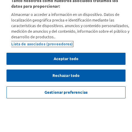
Tanto nosotros como nuestros asociados tratamos los
Aire alta velocidad de hasta 130 km/h*
datos para proporcionar:
Almacenar o acceder a información en un dispositivo. Datos de
Doble de iones** para cabello brillante
localización geográfica precisa e identificación mediante las
características de dispositivos. anuncios y contenido personalizados,
Potente motor de CA
medición de anuncios y del contenido, información sobre el público y
desarrollo de productos..
Potencia de secado de 2200 W
Lista de asociados (proveedores)
Alta velocidad del aire de hasta 130 km/h*
Aceptar todo
Características
Rechazar todo
NO DISPONIBLE
Gestionar preferencias