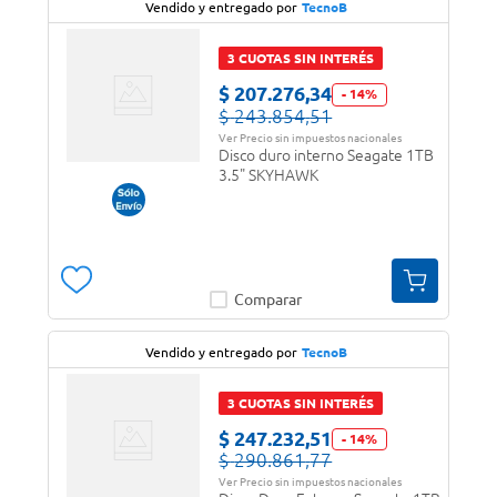
Vendido y entregado por
TecnoB
3 CUOTAS SIN INTERÉS
$
207
.
276
,
34
-
14
%
$
243
.
854
,
51
Ver Precio sin impuestos nacionales
Disco duro interno Seagate 1TB
3.5" SKYHAWK
Comparar
Vendido y entregado por
TecnoB
3 CUOTAS SIN INTERÉS
$
247
.
232
,
51
-
14
%
$
290
.
861
,
77
Ver Precio sin impuestos nacionales