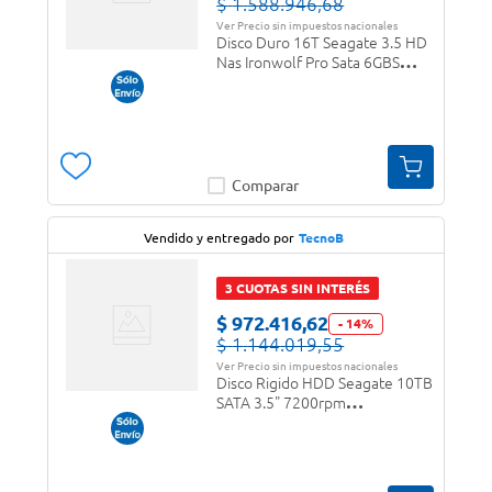
$
1
.
588
.
946
,
68
Ver Precio sin impuestos nacionales
Disco Duro 16T Seagate 3.5 HD
Nas Ironwolf Pro Sata 6GBS
ST16000NT001
Comparar
Vendido y entregado por
TecnoB
3 CUOTAS SIN INTERÉS
$
972
.
416
,
62
-
14
%
$
1
.
144
.
019
,
55
Ver Precio sin impuestos nacionales
Disco Rigido HDD Seagate 10TB
SATA 3.5" 7200rpm
ST10000NM017B