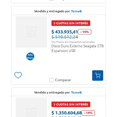
Vendido y entregado por
TecnoB
3 CUOTAS SIN INTERÉS
$
433
.
935
,
41
-
14
%
$
510
.
512
,
24
Ver Precio sin impuestos nacionales
Disco Duro Externo Seagate 5TB
Expansion USB
Comparar
Vendido y entregado por
TecnoB
3 CUOTAS SIN INTERÉS
$
1
.
350
.
604
,
68
-
14
%