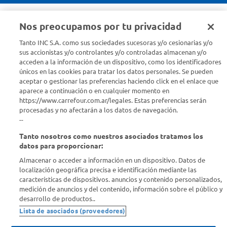
Descubrí Carrefour
Nos preocupamos por tu privacidad
Tanto INC S.A. como sus sociedades sucesoras y/o cesionarias y/o
Conocenos
sus accionistas y/o controlantes y/o controladas almacenan y/o
acceden a la información de un dispositivo, como los identificadores
únicos en las cookies para tratar los datos personales. Se pueden
Info útil
aceptar o gestionar las preferencias haciendo click en el enlace que
aparece a continuación o en cualquier momento en
Comprá Online
https://www.carrefour.com.ar/legales. Estas preferencias serán
procesadas y no afectarán a los datos de navegación.
--
Enterate de nuestras ofertas
Tanto nosotros como nuestros asociados tratamos los
Dejanos tu mail para recibir todas las ofertas y promociones antes
datos para proporcionar:
que nadie.
Almacenar o acceder a información en un dispositivo. Datos de
localización geográfica precisa e identificación mediante las
Provincia
características de dispositivos. anuncios y contenido personalizados,
medición de anuncios y del contenido, información sobre el público y
desarrollo de productos..
ENVIAR
Lista de asociados (proveedores)