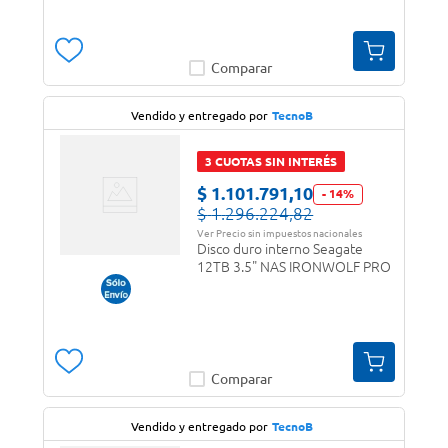
Comparar
Vendido y entregado por
TecnoB
3 CUOTAS SIN INTERÉS
$
1
.
101
.
791
,
10
-
14
%
$
1
.
296
.
224
,
82
Ver Precio sin impuestos nacionales
Disco duro interno Seagate
12TB 3.5" NAS IRONWOLF PRO
Comparar
Vendido y entregado por
TecnoB