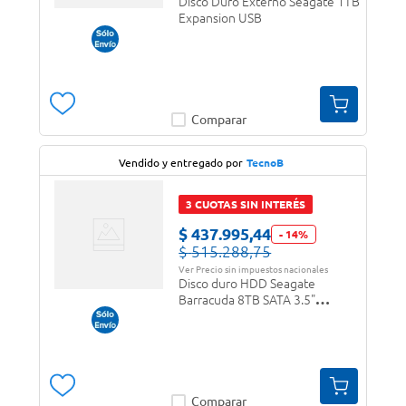
Disco Duro Externo Seagate 1TB
Expansion USB
Comparar
Vendido y entregado por
TecnoB
3 CUOTAS SIN INTERÉS
$
437
.
995
,
44
-
14
%
$
515
.
288
,
75
Ver Precio sin impuestos nacionales
Disco duro HDD Seagate
Barracuda 8TB SATA 3.5"
ST8000DM004
Comparar