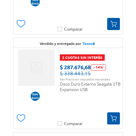
Comparar
Vendido y entregado por
TecnoB
3 CUOTAS SIN INTERÉS
$
287
.
676
,
68
-
14
%
$
338
.
443
,
15
Ver Precio sin impuestos nacionales
Disco Duro Externo Seagate 2TB
Expansion USB
Comparar