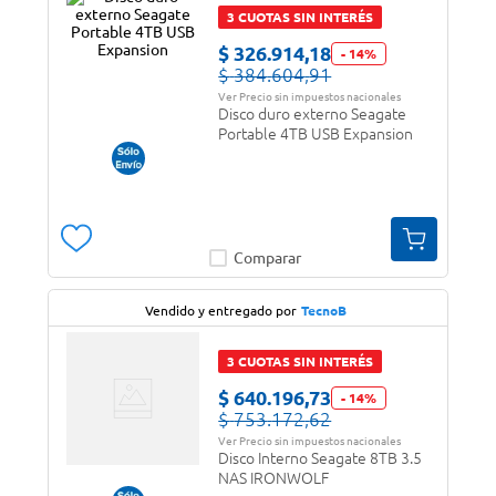
3 CUOTAS SIN INTERÉS
$
326
.
914
,
18
-
14
%
$
384
.
604
,
91
Ver Precio sin impuestos nacionales
Disco duro externo Seagate
Portable 4TB USB Expansion
Comparar
Vendido y entregado por
TecnoB
3 CUOTAS SIN INTERÉS
$
640
.
196
,
73
-
14
%
$
753
.
172
,
62
Ver Precio sin impuestos nacionales
Disco Interno Seagate 8TB 3.5
NAS IRONWOLF