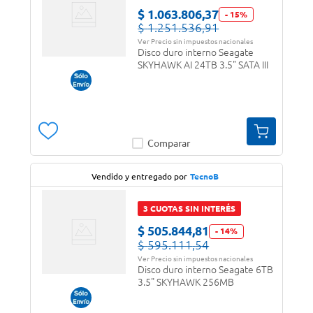
$
1
.
063
.
806
,
37
-
15
%
$
1
.
251
.
536
,
91
Ver Precio sin impuestos nacionales
Disco duro interno Seagate
SKYHAWK AI 24TB 3.5" SATA III
Comparar
Vendido y entregado por
TecnoB
3 CUOTAS SIN INTERÉS
$
505
.
844
,
81
-
14
%
$
595
.
111
,
54
Ver Precio sin impuestos nacionales
Disco duro interno Seagate 6TB
3.5" SKYHAWK 256MB