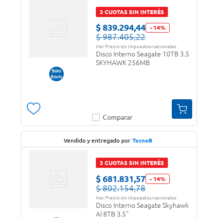
3 CUOTAS SIN INTERÉS
$
839
.
294
,
44
-
14
%
$
987
.
405
,
22
Ver Precio sin impuestos nacionales
Disco Interno Seagate 10TB 3.5
SKYHAWK 256MB
Comparar
Vendido y entregado por
TecnoB
3 CUOTAS SIN INTERÉS
$
681
.
831
,
57
-
14
%
$
802
.
154
,
78
Ver Precio sin impuestos nacionales
Disco Interno Seagate Skyhawk
AI 8TB 3.5"