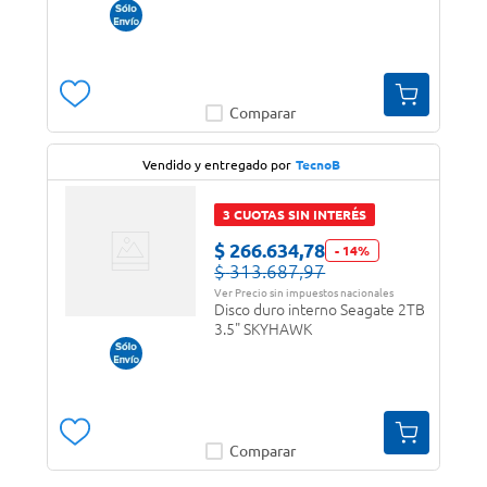
Comparar
Vendido y entregado por
TecnoB
3 CUOTAS SIN INTERÉS
$
266
.
634
,
78
-
14
%
$
313
.
687
,
97
Ver Precio sin impuestos nacionales
Disco duro interno Seagate 2TB
3.5" SKYHAWK
Comparar