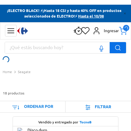
Términos más buscados
¡ELECTRO BLACK! ⚡¡Hasta 18 CSI y hasta 40% OFF en productos
seleccionados de ELECTRO!⚡
Hasta el 10/08
Yerba
Cerveza
Ingresar
Papas Fritas
¿Qué estás buscando hoy?
Doves
Términos más buscados
Seagate
Yerba
Cerveza
18
productos
Papas Fritas
Doves
ORDENAR POR
FILTRAR
Vendido y entregado por
TecnoB