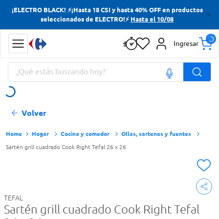
¡ELECTRO BLACK! ⚡¡Hasta 18 CSI y hasta 40% OFF en productos
Términos más buscados
seleccionados de ELECTRO!⚡
Hasta el 10/08
Yerba
Ingresar
Cerveza
¿Qué estás buscando hoy?
Doves
Jabon Tocador
Términos más buscados
Volver
Yerba
Cerveza
Hogar
Cocina y comedor
Ollas, sartenes y fuentes
Sartén grill cuadrado Cook Right Tefal 26 x 26
Doves
Jabon Tocador
TEFAL
Sartén grill cuadrado Cook Right Tefal