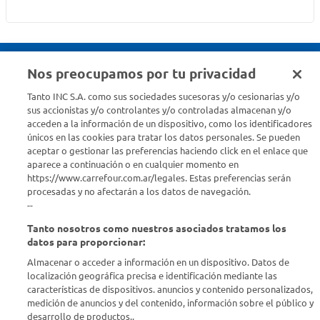
Nos preocupamos por tu privacidad
Seguinos en :
Tanto INC S.A. como sus sociedades sucesoras y/o cesionarias y/o
sus accionistas y/o controlantes y/o controladas almacenan y/o
acceden a la información de un dispositivo, como los identificadores
Estamos para ayudarte
únicos en las cookies para tratar los datos personales. Se pueden
aceptar o gestionar las preferencias haciendo click en el enlace que
¿Tenés una consulta? Comunicate con nosotros
acá
aparece a continuación o en cualquier momento en
https://www.carrefour.com.ar/legales. Estas preferencias serán
Descubrí Carrefour
procesadas y no afectarán a los datos de navegación.
--
Tanto nosotros como nuestros asociados tratamos los
Conocenos
datos para proporcionar:
Almacenar o acceder a información en un dispositivo. Datos de
Info útil
localización geográfica precisa e identificación mediante las
características de dispositivos. anuncios y contenido personalizados,
medición de anuncios y del contenido, información sobre el público y
Comprá Online
desarrollo de productos..