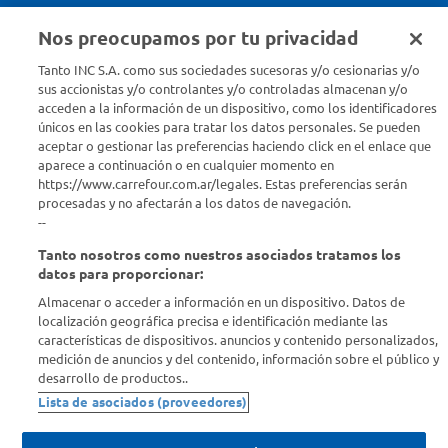
Nos preocupamos por tu privacidad
Seguinos en :
Tanto INC S.A. como sus sociedades sucesoras y/o cesionarias y/o
sus accionistas y/o controlantes y/o controladas almacenan y/o
acceden a la información de un dispositivo, como los identificadores
Estamos para ayudarte
únicos en las cookies para tratar los datos personales. Se pueden
aceptar o gestionar las preferencias haciendo click en el enlace que
¿Tenés una consulta? Comunicate con nosotros
acá
aparece a continuación o en cualquier momento en
https://www.carrefour.com.ar/legales. Estas preferencias serán
Descubrí Carrefour
procesadas y no afectarán a los datos de navegación.
--
Tanto nosotros como nuestros asociados tratamos los
Conocenos
datos para proporcionar:
Almacenar o acceder a información en un dispositivo. Datos de
Info útil
localización geográfica precisa e identificación mediante las
características de dispositivos. anuncios y contenido personalizados,
medición de anuncios y del contenido, información sobre el público y
Comprá Online
desarrollo de productos..
Lista de asociados (proveedores)
Enterate de nuestras ofertas
Dejanos tu mail para recibir todas las ofertas y promociones antes