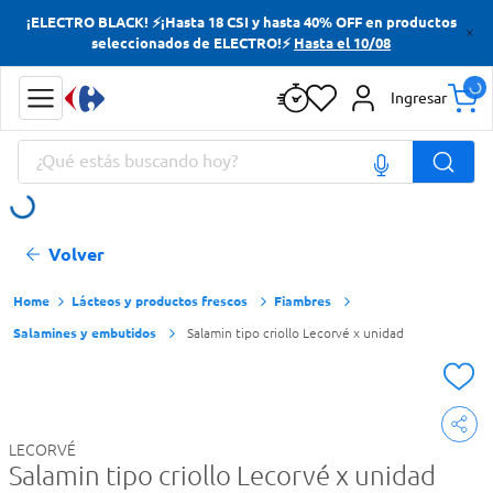
¡ELECTRO BLACK! ⚡¡Hasta 18 CSI y hasta 40% OFF en productos
Términos más buscados
seleccionados de ELECTRO!⚡
Hasta el 10/08
Yerba
Ingresar
Cerveza
¿Qué estás buscando hoy?
Papas Fritas
Doves
Términos más buscados
Volver
Yerba
Cerveza
Lácteos y productos frescos
Fiambres
Salamines y embutidos
Salamin tipo criollo Lecorvé x unidad
Papas Fritas
Doves
LECORVÉ
Salamin tipo criollo Lecorvé x unidad