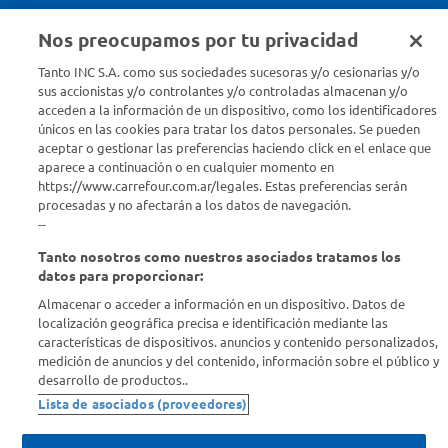
Nos preocupamos por tu privacidad
Seguinos en :
Tanto INC S.A. como sus sociedades sucesoras y/o cesionarias y/o
sus accionistas y/o controlantes y/o controladas almacenan y/o
acceden a la información de un dispositivo, como los identificadores
Estamos para ayudarte
únicos en las cookies para tratar los datos personales. Se pueden
aceptar o gestionar las preferencias haciendo click en el enlace que
¿Tenés una consulta? Comunicate con nosotros
acá
aparece a continuación o en cualquier momento en
https://www.carrefour.com.ar/legales. Estas preferencias serán
Descubrí Carrefour
procesadas y no afectarán a los datos de navegación.
--
Tanto nosotros como nuestros asociados tratamos los
Conocenos
datos para proporcionar:
Almacenar o acceder a información en un dispositivo. Datos de
Info útil
localización geográfica precisa e identificación mediante las
características de dispositivos. anuncios y contenido personalizados,
medición de anuncios y del contenido, información sobre el público y
Comprá Online
desarrollo de productos..
Lista de asociados (proveedores)
Enterate de nuestras ofertas
Dejanos tu mail para recibir todas las ofertas y promociones antes