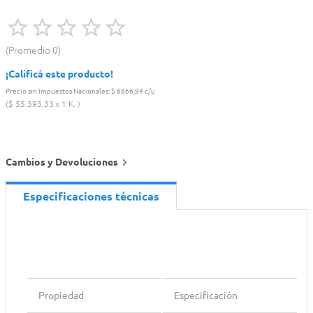
Promedio
0
¡Calificá este producto!
Precio sin Impuestos Nacionales:
$ 6866,94 c/u
$
55
.
393
,
33
1 K.
Cambios y Devoluciones
Especificaciones técnicas
Propiedad
Especificación