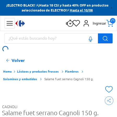
¡ELECTRO BLACK! ⚡¡Hasta 18 CSI y hasta 40% OFF en productos
Términos más buscados
seleccionados de ELECTRO!⚡
Hasta el 10/08
Yerba
Ingresar
Cerveza
¿Qué estás buscando hoy?
Papas Fritas
Doves
Términos más buscados
Volver
Yerba
Cerveza
Lácteos y productos frescos
Fiambres
Salamines y embutidos
Salame fuet serrano Cagnoli 150 g.
Papas Fritas
Doves
CAGNOLI
Salame fuet serrano Cagnoli 150 g.