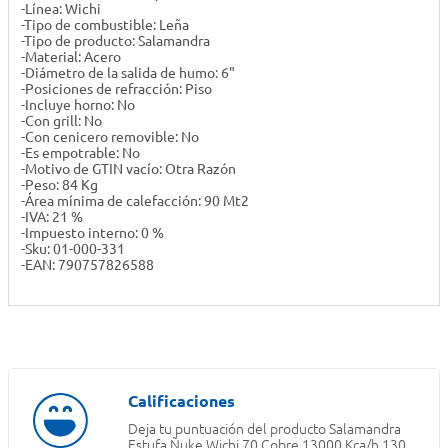
-Línea: Wichi
-Tipo de combustible: Leña
-Tipo de producto: Salamandra
-Material: Acero
-Diámetro de la salida de humo: 6"
-Posiciones de refracción: Piso
-Incluye horno: No
-Con grill: No
-Con cenicero removible: No
-Es empotrable: No
-Motivo de GTIN vacío: Otra Razón
-Peso: 84 Kg
-Área mínima de calefacción: 90 Mt2
-IVA: 21 %
-Impuesto interno: 0 %
-Sku: 01-000-331
-EAN: 790757826588
Deja tu puntuación del producto
Salamandra
Estufa Ñuke Wichi 70 Cobre 13000 Kca/h 130