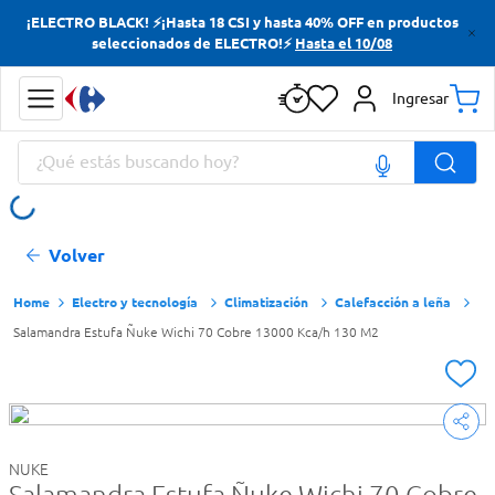
¡ELECTRO BLACK! ⚡¡Hasta 18 CSI y hasta 40% OFF en productos
Términos más buscados
seleccionados de ELECTRO!⚡
Hasta el 10/08
Yerba
Ingresar
Cerveza
¿Qué estás buscando hoy?
Doves
Papas Fritas
Términos más buscados
Volver
Yerba
Cerveza
Electro y tecnología
Climatización
Calefacción a leña
Salamandra Estufa Ñuke Wichi 70 Cobre 13000 Kca/h 130 M2
Doves
Papas Fritas
NUKE