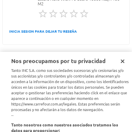
M2
INICIA SESION PARA DEJAR TU RESEÑA
Nos preocupamos por tu privacidad
Tanto INC S.A. como sus sociedades sucesoras y/o cesionarias y/o
Seguinos en :
sus accionistas y/o controlantes y/o controladas almacenan y/o
acceden a la información de un dispositivo, como los identificadores
Estamos para ayudarte
únicos en las cookies para tratar los datos personales. Se pueden
aceptar o gestionar las preferencias haciendo click en el enlace que
aparece a continuación o en cualquier momento en
¿Tenés una consulta? Comunicate con nosotros
acá
https://www.carrefour.com.ar/legales. Estas preferencias serán
procesadas y no afectarán a los datos de navegación.
Descubrí Carrefour
--
Tanto nosotros como nuestros asociados tratamos los
Conocenos
datos para proporcionar: