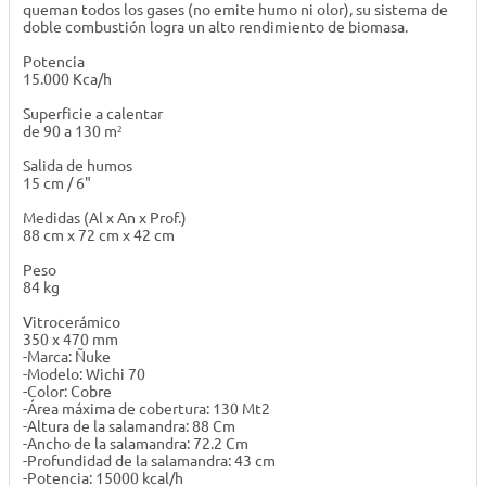
queman todos los gases (no emite humo ni olor), su sistema de
doble combustión logra un alto rendimiento de biomasa.
Potencia
15.000 Kca/h
Superficie a calentar
de 90 a 130 m²
Salida de humos
15 cm / 6"
Medidas (Al x An x Prof.)
88 cm x 72 cm x 42 cm
Peso
84 kg
Vitrocerámico
350 x 470 mm
-Marca: Ñuke
-Modelo: Wichi 70
-Color: Cobre
-Área máxima de cobertura: 130 Mt2
-Altura de la salamandra: 88 Cm
-Ancho de la salamandra: 72.2 Cm
-Profundidad de la salamandra: 43 cm
-Potencia: 15000 kcal/h