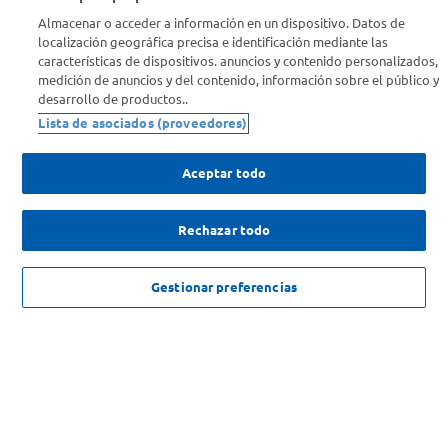
Almacenar o acceder a información en un dispositivo. Datos de
localización geográfica precisa e identificación mediante las
Info útil
características de dispositivos. anuncios y contenido personalizados,
medición de anuncios y del contenido, información sobre el público y
desarrollo de productos..
Comprá Online
Lista de asociados (proveedores)
Enterate de nuestras ofertas
Aceptar todo
Dejanos tu mail para recibir todas las ofertas y promociones antes
que nadie.
Rechazar todo
Provincia
$
1
.
398
.
384
,
00
AGREGAR
Gestionar preferencias
ENVIAR
SOLICITUD DE ARREPENTIMIENTO