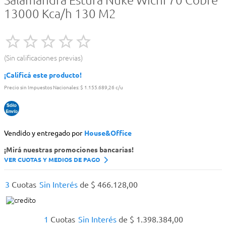
Salamandra Estufa Ñuke Wichi 70 Cobre
13000 Kca/h 130 M2
Sin calificaciones previas
¡Calificá este producto!
Precio sin Impuestos Nacionales:
$ 1.155.689,26 c/u
Vendido y entregado por
House&Office
¡Mirá nuestras promociones bancarias!
VER CUOTAS Y MEDIOS DE PAGO
3
Cuotas
Sin Interés
de
$
466
.
128
,
00
1
Cuotas
Sin Interés
de
$
1
.
398
.
384
,
00