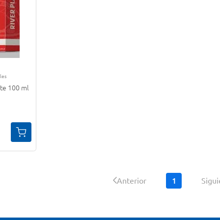
les
ate 100 ml
1
Anterior
Sigu