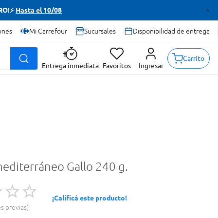
TRO!⚡
Hasta el 10/08
ones
Mi Carrefour
Sucursales
Disponibilidad de entrega
Carrito
Entrega inmediata
Favoritos
Ingresar
mediterráneo Gallo 240 g.
¡Calificá este producto!
es previas