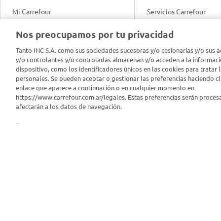
Mi Carrefour
Servicios Carrefour
Info útil
Nos preocupamos por tu privacidad
Productos Carrefour
Legales
Tanto INC S.A. como sus sociedades sucesoras y/o cesionarias y/o sus a
Tarjeta Mi Carrefour
y/o controlantes y/o controladas almacenan y/o acceden a la informaci
Tasas de interés
dispositivo, como los identificadores únicos en las cookies para tratar 
personales. Se pueden aceptar o gestionar las preferencias haciendo cli
Panel Carrefour
enlace que aparece a continuación o en cualquier momento en
Contacto
https://www.carrefour.com.ar/legales. Estas preferencias serán proces
Puntos Verdes
afectarán a los datos de navegación.
Acuerdo con Acyma
--
App Carrefour
Política de Bienestar A
Comprometidos Carrefour
Reporte de Sustentabil