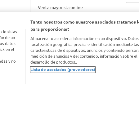
Venta mayorista online
Tanto nosotros como nuestros asociados tratamos l
Gift cards empresariales
para proporcionar:
ccionistas
ón de un
Almacenar o acceder a información en un dispositivo. Datos
los datos
localización geográfica precisa e identificación mediante la
ck en el
características de dispositivos. anuncios y contenido person
medición de anuncios y del contenido, información sobre el 
adas y no
desarrollo de productos..
Lista de asociados (proveedores)
nimal
idad