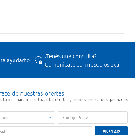
¿Tenés una consulta?
ra ayudarte
Comunicate con nosotros acá
rate de nuestras ofertas
 tu mail para recibir todas las ofertas y promociones antes que nadie.
incia
ENVIAR