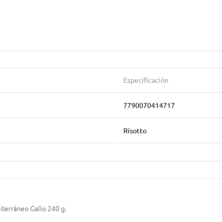
Especificación
7790070414717
Risotto
iterráneo Gallo 240 g.