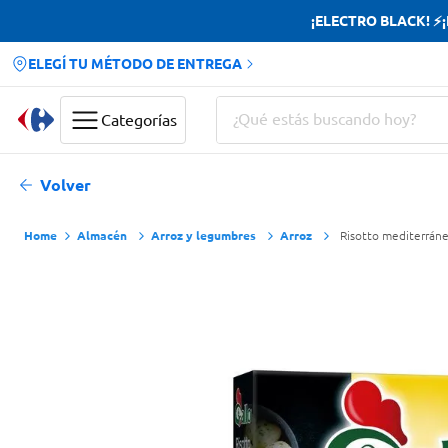
¡ELECTRO BLACK! ⚡¡H
ELEGÍ TU MÉTODO DE ENTREGA
¿Qué estás buscando hoy?
Categorías
Términos más buscados
Volver
Yerba
Almacén
Arroz y legumbres
Arroz
Risotto mediterráne
Cerveza
Papas Fritas
Doves