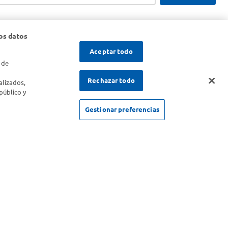
os datos
Aceptar todo
 de
s
Rechazar todo
alizados,
público y
Gestionar preferencias
SOLICITUD DE ARREPENTIMIENTO