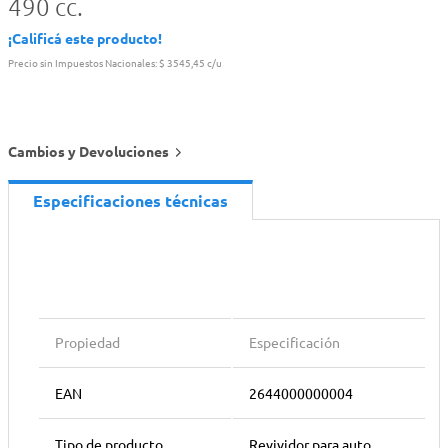
490 cc.
¡Calificá este producto!
Precio sin Impuestos Nacionales:
$ 3545,45 c/u
Cambios y Devoluciones
Especificaciones técnicas
Propiedad
Especificación
EAN
2644000000004
Tipo de producto
Revividor para auto