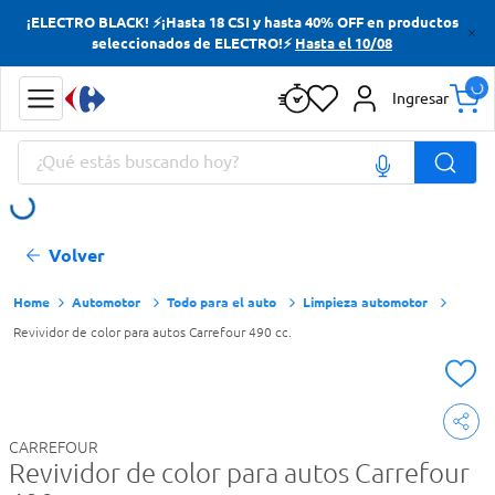
¡ELECTRO BLACK! ⚡¡Hasta 18 CSI y hasta 40% OFF en productos
Términos más buscados
seleccionados de ELECTRO!⚡
Hasta el 10/08
Yerba
Ingresar
Cerveza
¿Qué estás buscando hoy?
Papas Fritas
Doves
Términos más buscados
Volver
Yerba
Cerveza
Automotor
Todo para el auto
Limpieza automotor
Revividor de color para autos Carrefour 490 cc.
Papas Fritas
Doves
CARREFOUR
Revividor de color para autos Carrefour