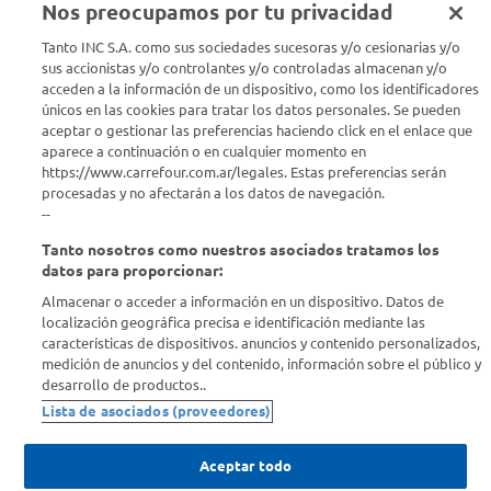
Nos preocupamos por tu privacidad
Seguinos en :
Tanto INC S.A. como sus sociedades sucesoras y/o cesionarias y/o
sus accionistas y/o controlantes y/o controladas almacenan y/o
acceden a la información de un dispositivo, como los identificadores
Estamos para ayudarte
únicos en las cookies para tratar los datos personales. Se pueden
aceptar o gestionar las preferencias haciendo click en el enlace que
¿Tenés una consulta? Comunicate con nosotros
acá
aparece a continuación o en cualquier momento en
https://www.carrefour.com.ar/legales. Estas preferencias serán
Descubrí Carrefour
procesadas y no afectarán a los datos de navegación.
--
Tanto nosotros como nuestros asociados tratamos los
Conocenos
datos para proporcionar:
Almacenar o acceder a información en un dispositivo. Datos de
Info útil
localización geográfica precisa e identificación mediante las
características de dispositivos. anuncios y contenido personalizados,
medición de anuncios y del contenido, información sobre el público y
Comprá Online
desarrollo de productos..
Lista de asociados (proveedores)
Enterate de nuestras ofertas
Dejanos tu mail para recibir todas las ofertas y promociones antes
Aceptar todo
que nadie.