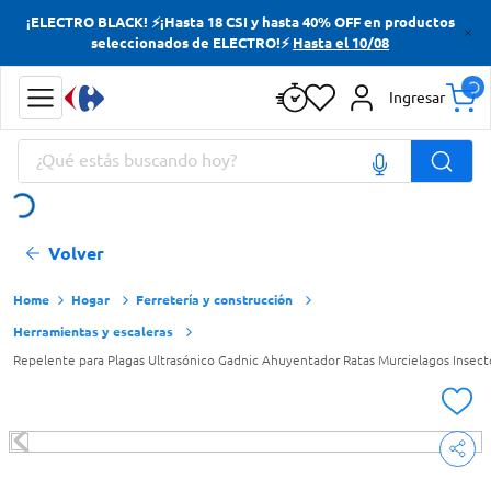
¡ELECTRO BLACK! ⚡¡Hasta 18 CSI y hasta 40% OFF en productos
Términos más buscados
seleccionados de ELECTRO!⚡
Hasta el 10/08
Yerba
Ingresar
Cerveza
¿Qué estás buscando hoy?
Doves
Jabon Tocador
Términos más buscados
Volver
Yerba
Cerveza
Hogar
Ferretería y construcción
Herramientas y escaleras
Doves
Repelente para Plagas Ultrasónico Gadnic Ahuyentador Ratas Murcielagos Insec
Jabon Tocador