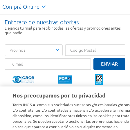
Comprá Online
Enterate de nuestras ofertas
Dejanos tu mail para recibir todas las ofertas y promociones antes
que nadie.
Provincia
ENVIAR
Nos preocupamos por tu privacidad
Tanto INC S.A. como sus sociedades sucesoras y/o cesionarias y/o sus
SOLICITUD DE ARREPENTIMIENTO
y/o controlantes y/o controladas almacenan y/o acceden a la informa
dispositivo, como los identificadores únicos en las cookies para trata
Copyright 2026 ©Carrefour. Todos los derechos reservados |
Términos y
personales. Se pueden aceptar o gestionar las preferencias haciendo c
Condiciones del Servicio
| Defensa de las y los Consumidores para
enlace que aparece a continuación o en cualquier momento en
reclamos
ingrese aqui
.