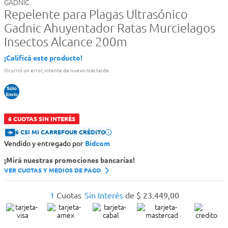
GADNIC
Repelente para Plagas Ultrasónico
Gadnic Ahuyentador Ratas Murcielagos
Insectos Alcance 200m
¡Calificá este producto!
Ocurrió un error, intente de nuevo más tarde.
6 CUOTAS SIN INTERÉS
6 CSI MI CARREFOUR CRÉDITO
Vendido y entregado por
Bidcom
¡Mirá nuestras promociones bancarias!
VER CUOTAS Y MEDIOS DE PAGO
1
Cuotas
Sin Interés
de
$
23
.
449
,
00