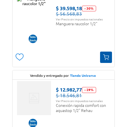
$
39
.
598
,
18
-
30
%
$
56
.
568
,
83
Ver Precio sin impuestos nacionales
Manguera raucolor 1/2"
Vendido y entregado por
Tienda Universo
$
12
.
982
,
77
-
29
%
$
18
.
546
,
81
Ver Precio sin impuestos nacionales
Conexión rapida comfort con
aquastop 1/2" Rehau