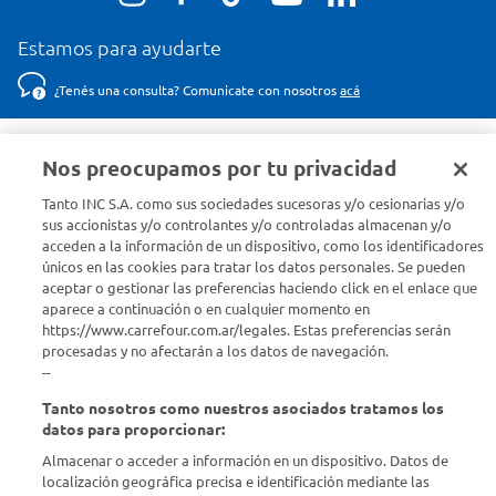
Estamos para ayudarte
¿Tenés una consulta? Comunicate con nosotros
acá
Descubrí Carrefour
Nos preocupamos por tu privacidad
Tanto INC S.A. como sus sociedades sucesoras y/o cesionarias y/o
Conocenos
sus accionistas y/o controlantes y/o controladas almacenan y/o
acceden a la información de un dispositivo, como los identificadores
únicos en las cookies para tratar los datos personales. Se pueden
Info útil
aceptar o gestionar las preferencias haciendo click en el enlace que
aparece a continuación o en cualquier momento en
Comprá Online
https://www.carrefour.com.ar/legales. Estas preferencias serán
procesadas y no afectarán a los datos de navegación.
--
Enterate de nuestras ofertas
Tanto nosotros como nuestros asociados tratamos los
Dejanos tu mail para recibir todas las ofertas y promociones antes
datos para proporcionar:
que nadie.
Almacenar o acceder a información en un dispositivo. Datos de
localización geográfica precisa e identificación mediante las