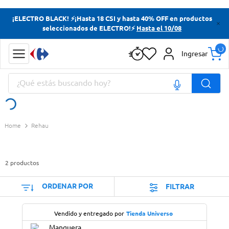
Términos más buscados
¡ELECTRO BLACK! ⚡¡Hasta 18 CSI y hasta 40% OFF en productos
seleccionados de ELECTRO!⚡
Hasta el 10/08
Yerba
Cerveza
Ingresar
Doves
¿Qué estás buscando hoy?
Papas Fritas
Términos más buscados
Rehau
Yerba
Cerveza
2
productos
Doves
Papas Fritas
ORDENAR POR
FILTRAR
Vendido y entregado por
Tienda Universo