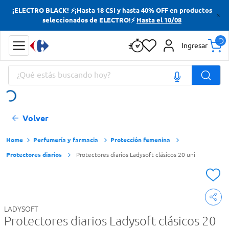
¡ELECTRO BLACK! ⚡¡Hasta 18 CSI y hasta 40% OFF en productos
Términos más buscados
seleccionados de ELECTRO!⚡
Hasta el 10/08
Yerba
Ingresar
Cerveza
¿Qué estás buscando hoy?
Doves
Jabon Tocador
Términos más buscados
Volver
Yerba
Cerveza
Perfumería y farmacia
Protección femenina
Protectores diarios
Protectores diarios Ladysoft clásicos 20 uni
Doves
Jabon Tocador
LADYSOFT
Protectores diarios Ladysoft clásicos 20