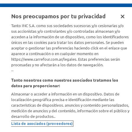
Nos preocupamos por tu privacidad
Seguinos en :
Tanto INC S.A. como sus sociedades sucesoras y/o cesionarias y/o
sus accionistas y/o controlantes y/o controladas almacenan y/o
acceden a la información de un dispositivo, como los identificadores
Estamos para ayudarte
únicos en las cookies para tratar los datos personales. Se pueden
aceptar o gestionar las preferencias haciendo click en el enlace que
¿Tenés una consulta? Comunicate con nosotros
acá
aparece a continuación o en cualquier momento en
https://www.carrefour.com.ar/legales. Estas preferencias serán
Descubrí Carrefour
procesadas y no afectarán a los datos de navegación.
--
Tanto nosotros como nuestros asociados tratamos los
Conocenos
datos para proporcionar:
Almacenar o acceder a información en un dispositivo. Datos de
Info útil
localización geográfica precisa e identificación mediante las
características de dispositivos. anuncios y contenido personalizados,
medición de anuncios y del contenido, información sobre el público y
Comprá Online
desarrollo de productos..
Lista de asociados (proveedores)
Enterate de nuestras ofertas