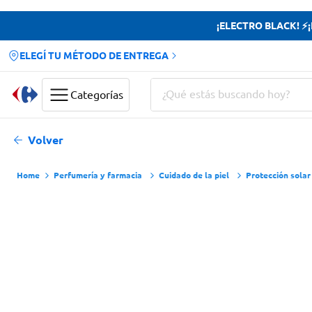
¡ELECTRO BLACK! ⚡¡H
ELEGÍ TU MÉTODO DE ENTREGA
¿Qué estás buscando hoy?
Categorías
Términos más buscados
Volver
Yerba
Perfumería y farmacia
Cuidado de la piel
Protección solar
Cerveza
Doves
Papas Fritas