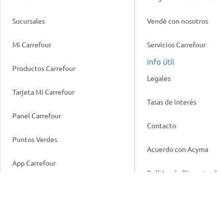
Sucursales
Vendé con nosotros
Mi Carrefour
Servicios Carrefour
Info útil
Productos Carrefour
Legales
Tarjeta Mi Carrefour
Tasas de interés
Panel Carrefour
Contacto
Puntos Verdes
Acuerdo con Acyma
App Carrefour
Política de Bienestar A
Comprometidos Carrefour
Reporte de Sustentabil