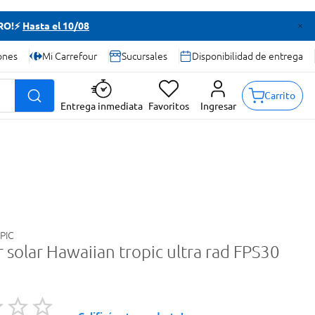
TRO!⚡
Hasta el 10/08
ones
Mi Carrefour
Sucursales
Disponibilidad de entrega
Carrito
Entrega inmediata
Favoritos
Ingresar
PIC
 solar Hawaiian tropic ultra rad FPS30